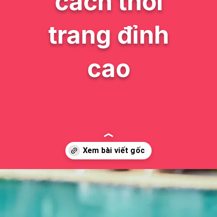
cách thời
trang đỉnh
cao
Đang mở
https://issiloo.edu.vn/khanh-van