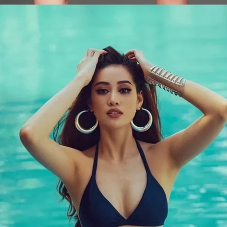
Đang mở
https://issiloo.edu.vn/khanh-van