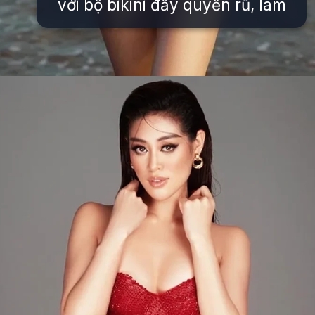
với bộ bikini đầy quyến rũ, làm
Đang mở
https://issiloo.edu.vn/khanh-van