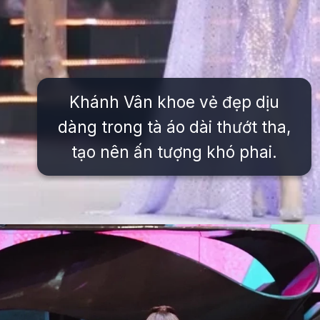
Khánh Vân khoe vẻ đẹp dịu
dàng trong tà áo dài thướt tha,
tạo nên ấn tượng khó phai.
Đang mở
https://issiloo.edu.vn/khanh-van