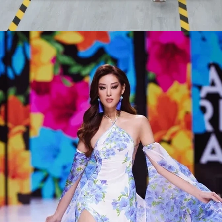
Đang mở
https://issiloo.edu.vn/khanh-van