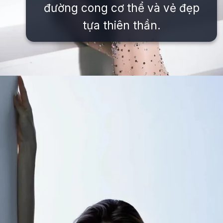
đường cong cơ thể và vẻ đẹp
tựa thiên thần.
Đang mở
https://issiloo.edu.vn/khanh-van