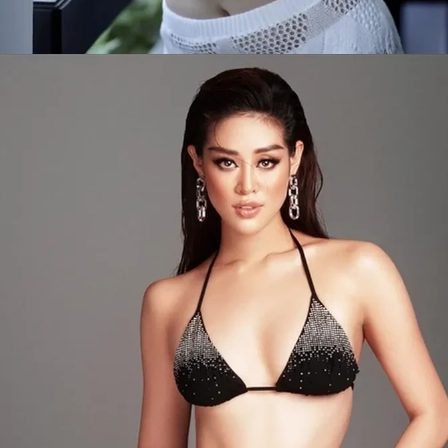
Đang mở
https://issiloo.edu.vn/khanh-van