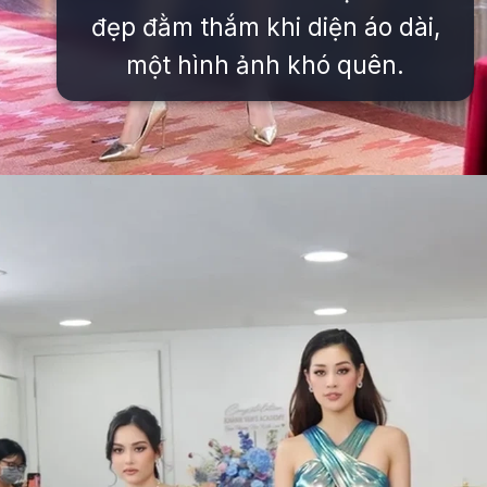
đẹp đằm thắm khi diện áo dài,
một hình ảnh khó quên.
Đang mở
https://issiloo.edu.vn/khanh-van