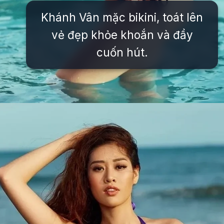
Khánh Vân mặc bikini, toát lên
vẻ đẹp khỏe khoắn và đầy
cuốn hút.
Đang mở
https://issiloo.edu.vn/khanh-van