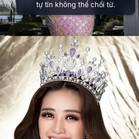
tự tin không thể chối từ.
Đang mở
https://issiloo.edu.vn/khanh-van