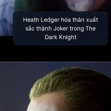
Heath Ledger hóa thân xuất
sắc thành Joker trong The
Dark Knight
Đang mở
https://issiloo.edu.vn/joker