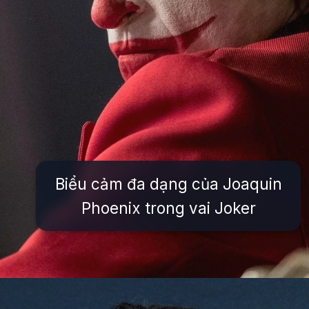
Biểu cảm đa dạng của Joaquin
Phoenix trong vai Joker
Đang mở
https://issiloo.edu.vn/joker