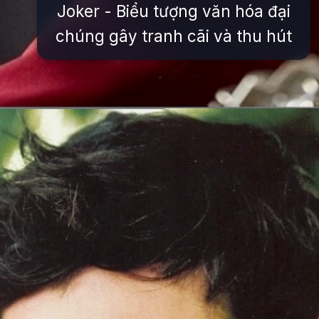
Joker - Biểu tượng văn hóa đại
chúng gây tranh cãi và thu hút
Đang mở
https://issiloo.edu.vn/joker