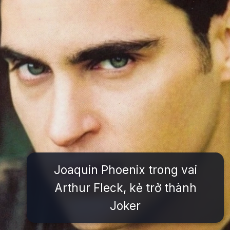
Joaquin Phoenix trong vai
Arthur Fleck, kẻ trở thành
Joker