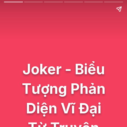
Joker - Biểu
Tượng Phản
Diện Vĩ Đại