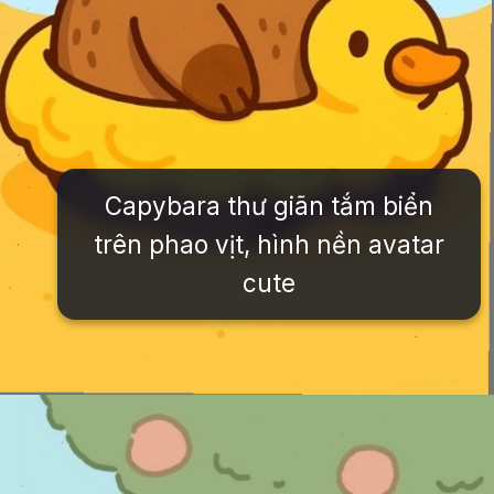
Capybara thư giãn tắm biển
trên phao vịt, hình nền avatar
cute
Đang mở
https://issiloo.edu.vn/hinh-nen-avatar-cute