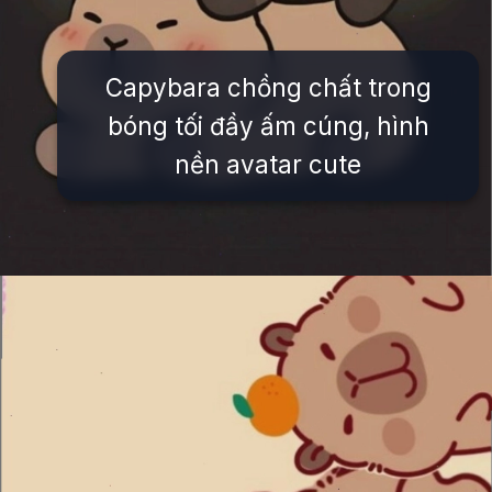
Capybara chồng chất trong
bóng tối đầy ấm cúng, hình
nền avatar cute
Đang mở
https://issiloo.edu.vn/hinh-nen-avatar-cute