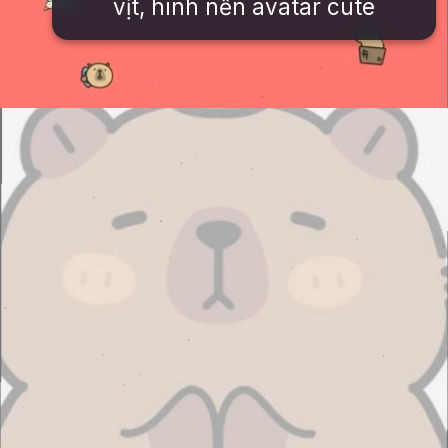
vịt, hình nền avatar cute
Đang mở
https://issiloo.edu.vn/hinh-nen-avatar-cute