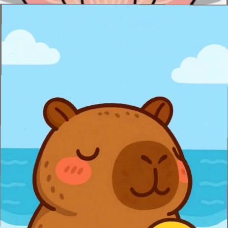
Đang mở
https://issiloo.edu.vn/hinh-nen-avatar-cute