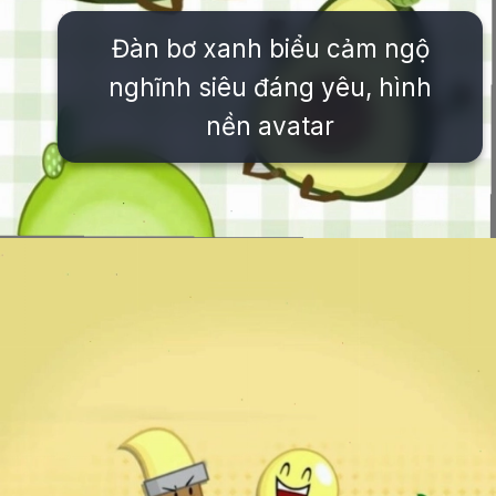
Đàn bơ xanh biểu cảm ngộ
nghĩnh siêu đáng yêu, hình
nền avatar
Đang mở
https://issiloo.edu.vn/hinh-nen-avatar-cute