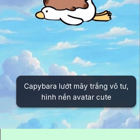
Capybara lướt mây trắng vô tư,
hình nền avatar cute
Đang mở
https://issiloo.edu.vn/hinh-nen-avatar-cute