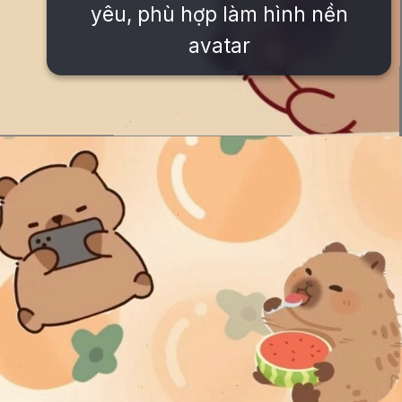
yêu, phù hợp làm hình nền
avatar
Đang mở
https://issiloo.edu.vn/hinh-nen-avatar-cute