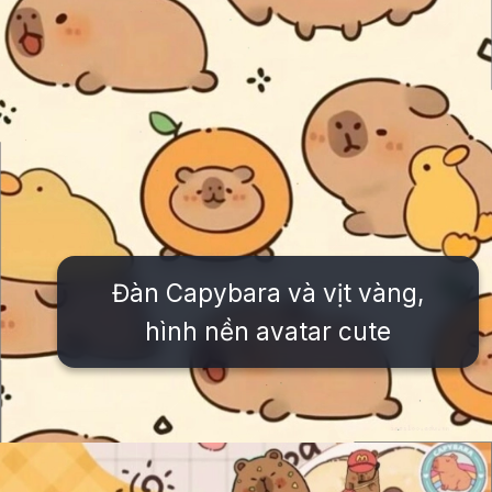
Đàn Capybara và vịt vàng,
hình nền avatar cute
Đang mở
https://issiloo.edu.vn/hinh-nen-avatar-cute