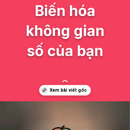
Biến hóa
không gian
số của bạn
Đang mở
https://issiloo.edu.vn/hinh-nen-avatar-cute