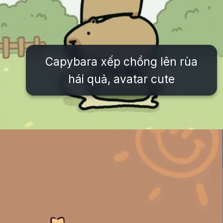
Capybara xếp chồng lên rùa
hái quả, avatar cute
Đang mở
https://issiloo.edu.vn/hinh-nen-avatar-cute