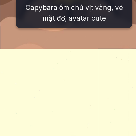
Capybara ôm chú vịt vàng, vẻ
mặt đơ, avatar cute
Đang mở
https://issiloo.edu.vn/hinh-nen-avatar-cute