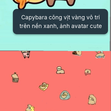
Capybara cõng vịt vàng vô tri
trên nền xanh, ảnh avatar cute
Đang mở
https://issiloo.edu.vn/hinh-nen-avatar-cute