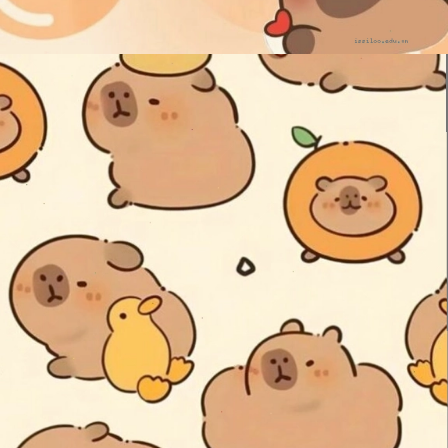
Đang mở
https://issiloo.edu.vn/hinh-nen-avatar-cute