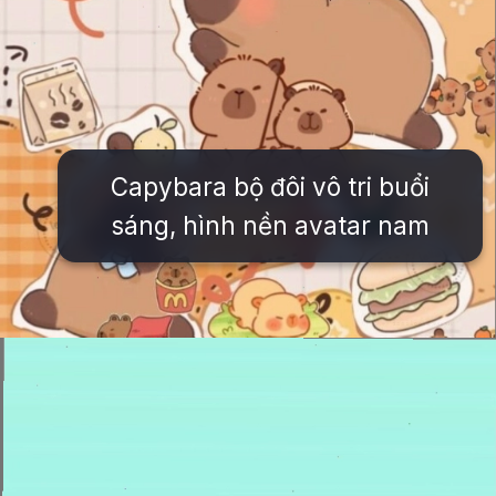
Capybara bộ đôi vô tri buổi
sáng, hình nền avatar nam
Đang mở
https://issiloo.edu.vn/hinh-nen-avatar-cute