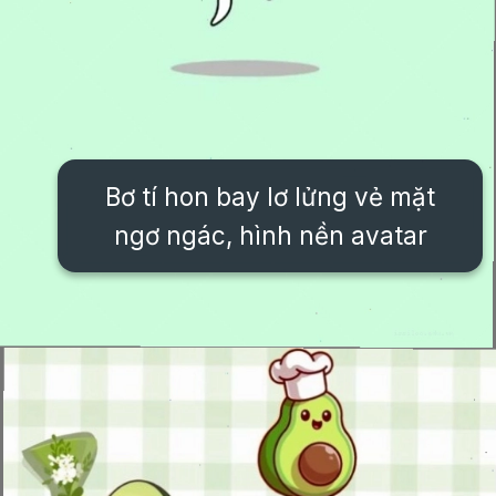
Bơ tí hon bay lơ lửng vẻ mặt
ngơ ngác, hình nền avatar
Đang mở
https://issiloo.edu.vn/hinh-nen-avatar-cute