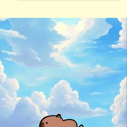
Đang mở
https://issiloo.edu.vn/hinh-nen-avatar-cute