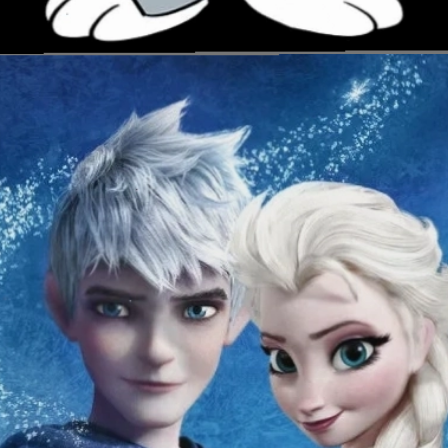
Đang mở
https://issiloo.edu.vn/hinh-anh-nhan-vat-hoat-hinh-noi-tieng