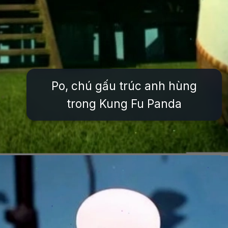
Po, chú gấu trúc anh hùng
trong Kung Fu Panda
Đang mở
https://issiloo.edu.vn/hinh-anh-nhan-vat-hoat-hinh-noi-tieng