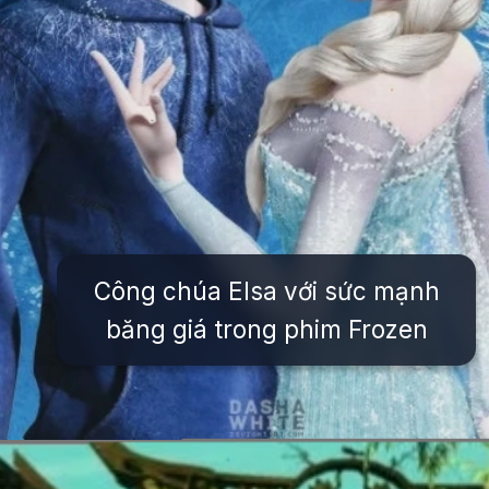
Công chúa Elsa với sức mạnh
băng giá trong phim Frozen
Đang mở
https://issiloo.edu.vn/hinh-anh-nhan-vat-hoat-hinh-noi-tieng