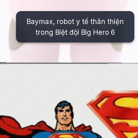
Baymax, robot y tế thân thiện
trong Biệt đội Big Hero 6
Đang mở
https://issiloo.edu.vn/hinh-anh-nhan-vat-hoat-hinh-noi-tieng