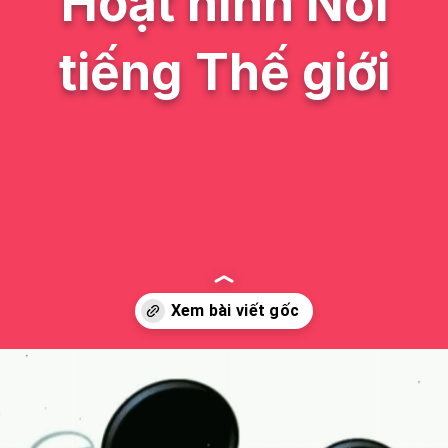
Hoạt hình Nổi
tiếng Thế giới
Đang mở
https://issiloo.edu.vn/hinh-anh-nhan-vat-hoat-hinh-noi-tieng