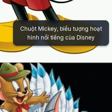
Chuột Mickey, biểu tượng hoạt
hình nổi tiếng của Disney
Đang mở
https://issiloo.edu.vn/hinh-anh-nhan-vat-hoat-hinh-noi-tieng