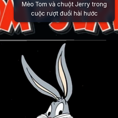
Mèo Tom và chuột Jerry trong
cuộc rượt đuổi hài hước
Đang mở
https://issiloo.edu.vn/hinh-anh-nhan-vat-hoat-hinh-noi-tieng