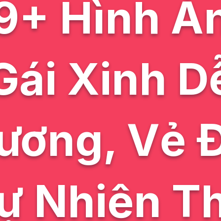
9+ Hình Ả
Gái Xinh D
ương, Vẻ 
ự Nhiên T