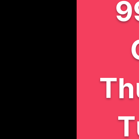
9
Th
T