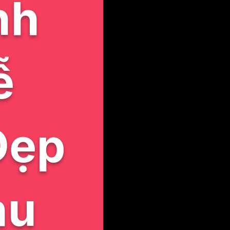
nh
ễ
Đẹp
hu