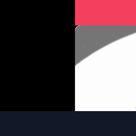
Đang mở
https://issi