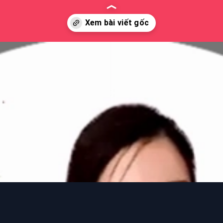
loo.edu.vn/hinh-anh-gai-cute