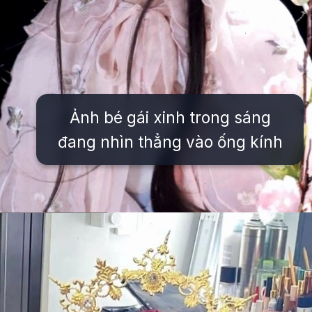
Ảnh bé gái xinh trong sáng
đang nhìn thẳng vào ống kính
Đang mở
https://issiloo.edu.vn/hinh-anh-be-gai-dang-yeu