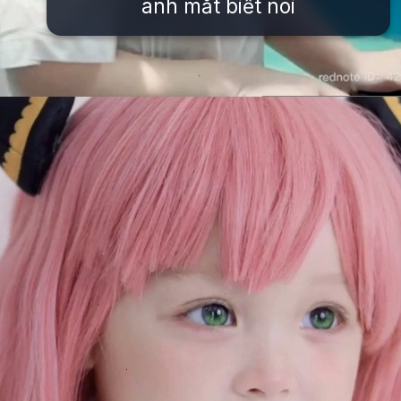
ánh mắt biết nói
Đang mở
https://issiloo.edu.vn/hinh-anh-be-gai-dang-yeu