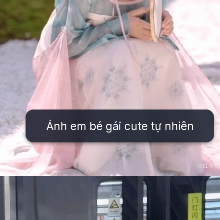
Ảnh em bé gái cute tự nhiên
Đang mở
https://issiloo.edu.vn/hinh-anh-be-gai-dang-yeu