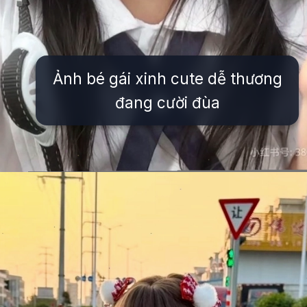
Ảnh bé gái xinh cute dễ thương
đang cười đùa
Đang mở
https://issiloo.edu.vn/hinh-anh-be-gai-dang-yeu