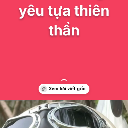
yêu tựa thiên
thần
Đang mở
https://issiloo.edu.vn/hinh-anh-be-gai-dang-yeu