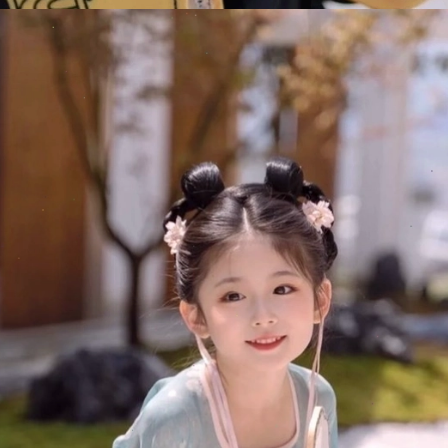
Đang mở
https://issiloo.edu.vn/hinh-anh-be-gai-dang-yeu