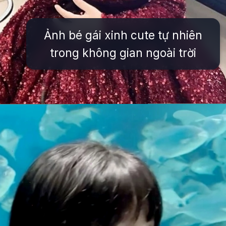
Ảnh bé gái xinh cute tự nhiên
trong không gian ngoài trời
Đang mở
https://issiloo.edu.vn/hinh-anh-be-gai-dang-yeu