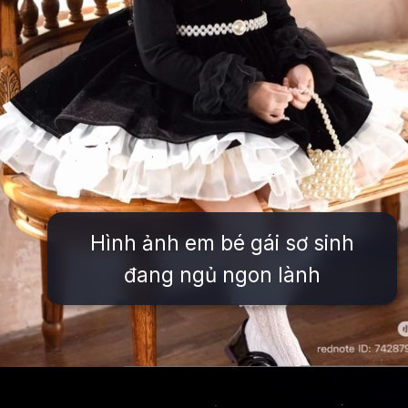
Hình ảnh em bé gái sơ sinh
đang ngủ ngon lành
Đang mở
https://issiloo.edu.vn/hinh-anh-be-gai-dang-yeu