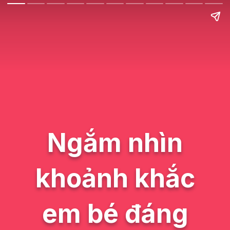
Ngắm nhìn
khoảnh khắc
em bé đáng