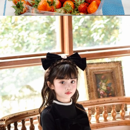
Đang mở
https://issiloo.edu.vn/hinh-anh-be-gai-dang-yeu