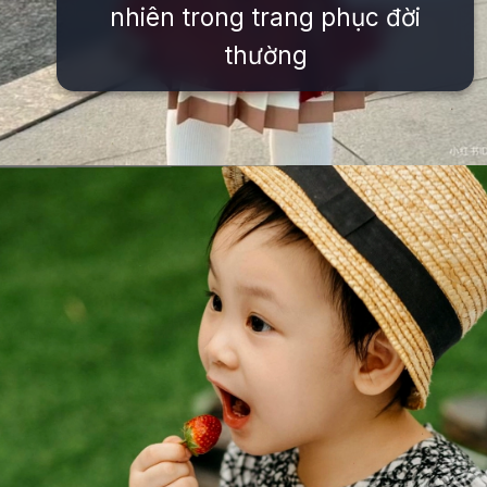
nhiên trong trang phục đời
thường
Đang mở
https://issiloo.edu.vn/hinh-anh-be-gai-dang-yeu