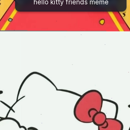
hello kitty friends meme
Đang mở
https://issiloo.edu.vn/hello-kitty-meme