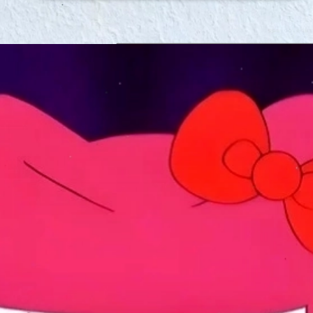
Đang mở
https://issiloo.edu.vn/hello-kitty-meme