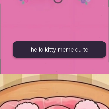
hello kitty meme cu te
Đang mở
https://issiloo.edu.vn/hello-kitty-meme