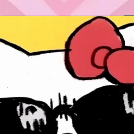
Đang mở
https://issiloo.edu.vn/hello-kitty-meme