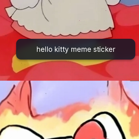
hello kitty meme sticker
Đang mở
https://issiloo.edu.vn/hello-kitty-meme