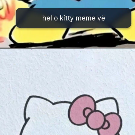
hello kitty meme vẽ
Đang mở
https://issiloo.edu.vn/hello-kitty-meme