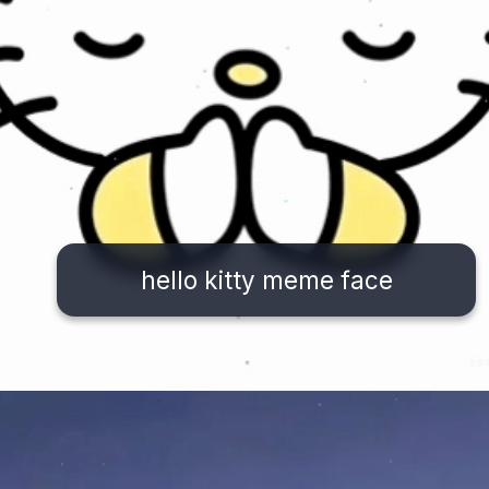
hello kitty meme face
Đang mở
https://issiloo.edu.vn/hello-kitty-meme