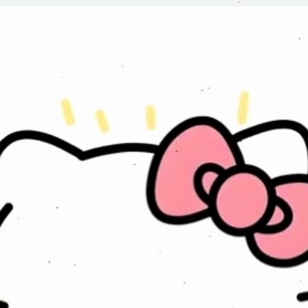
Đang mở
https://issiloo.edu.vn/hello-kitty-meme