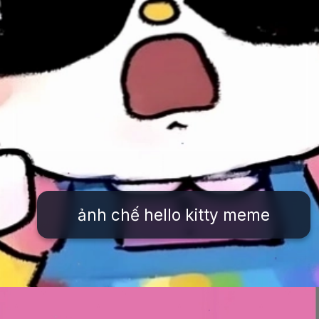
ảnh chế hello kitty meme
Đang mở
https://issiloo.edu.vn/hello-kitty-meme