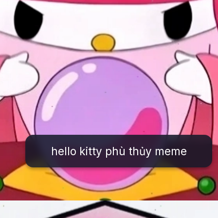
hello kitty phù thủy meme
Đang mở
https://issiloo.edu.vn/hello-kitty-meme