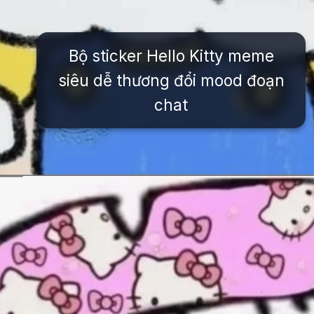
Bộ sticker Hello Kitty meme
siêu dễ thương đổi mood đoạn
chat
Đang mở
https://issiloo.edu.vn/hello-kitty-meme