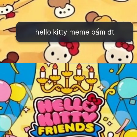
hello kitty meme bấm đt
Đang mở
https://issiloo.edu.vn/hello-kitty-meme