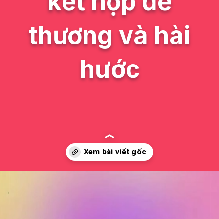
kết hợp dễ
thương và hài
hước
Đang mở
https://issiloo.edu.vn/hello-kitty-meme