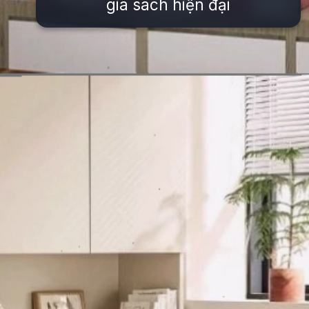
giá sách hiện đại
Đang mở
https://issiloo.edu.vn/giuong-ngu-cho-be-gai