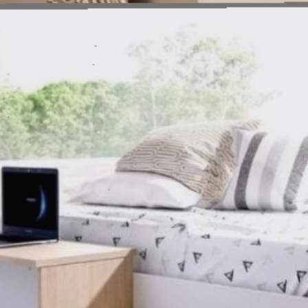
Đang mở
https://issiloo.edu.vn/giuong-ngu-cho-be-gai