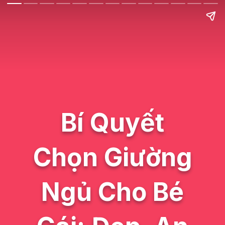
Bí Quyết
Chọn Giường
Ngủ Cho Bé