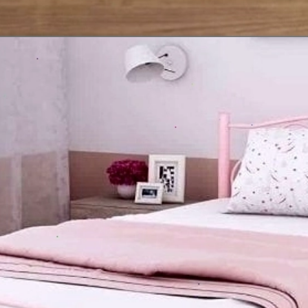
Đang mở
https://issiloo.edu.vn/giuong-ngu-cho-be-gai