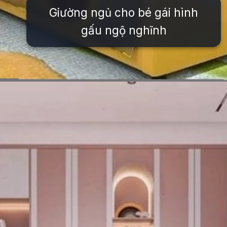
Giường ngủ cho bé gái hình
gấu ngộ nghĩnh
Đang mở
https://issiloo.edu.vn/giuong-ngu-cho-be-gai