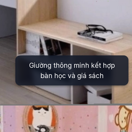
Giường thông minh kết hợp
bàn học và giá sách
Đang mở
https://issiloo.edu.vn/giuong-ngu-cho-be-gai