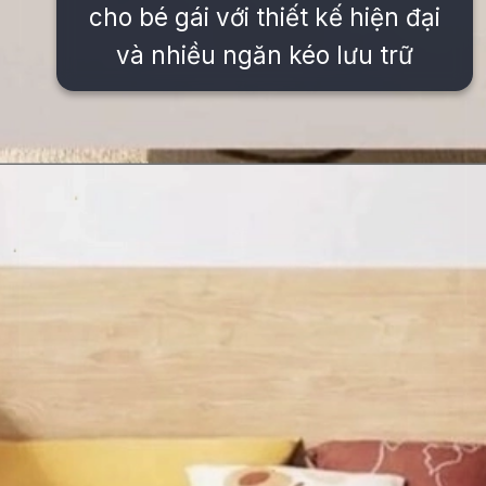
cho bé gái với thiết kế hiện đại
và nhiều ngăn kéo lưu trữ
Đang mở
https://issiloo.edu.vn/giuong-ngu-cho-be-gai