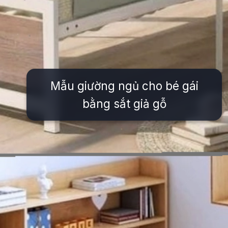
Mẫu giường ngủ cho bé gái
bằng sắt giả gỗ
Đang mở
https://issiloo.edu.vn/giuong-ngu-cho-be-gai