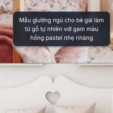
Mẫu giường ngủ cho bé gái làm
từ gỗ tự nhiên với gam màu
hồng pastel nhẹ nhàng
Đang mở
https://issiloo.edu.vn/giuong-ngu-cho-be-gai