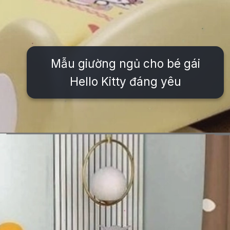
Mẫu giường ngủ cho bé gái
Hello Kitty đáng yêu
Đang mở
https://issiloo.edu.vn/giuong-ngu-cho-be-gai