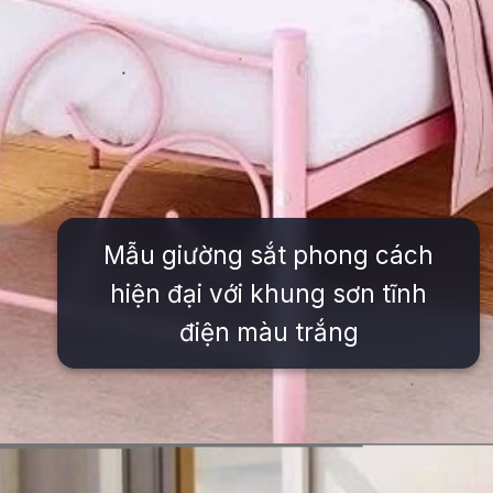
Mẫu giường sắt phong cách
hiện đại với khung sơn tĩnh
điện màu trắng
Đang mở
https://issiloo.edu.vn/giuong-ngu-cho-be-gai