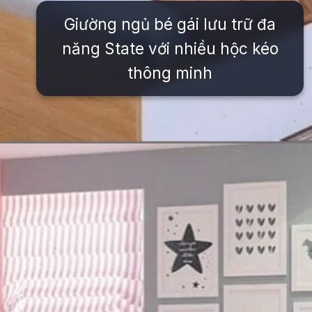
Giường ngủ bé gái lưu trữ đa
năng State với nhiều hộc kéo
thông minh
Đang mở
https://issiloo.edu.vn/giuong-ngu-cho-be-gai