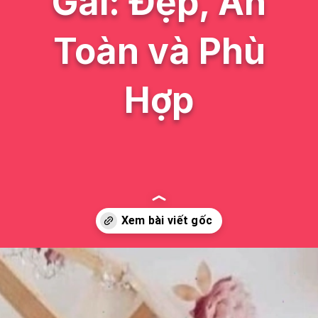
Gái: Đẹp, An
Toàn và Phù
Hợp
Đang mở
https://issiloo.edu.vn/giuong-ngu-cho-be-gai