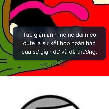
Tức giận ảnh meme dỗi mèo
cute là sự kết hợp hoàn hảo
của sự giận dữ và dễ thương.
Đang mở
https://issiloo.edu.vn/gian-meme