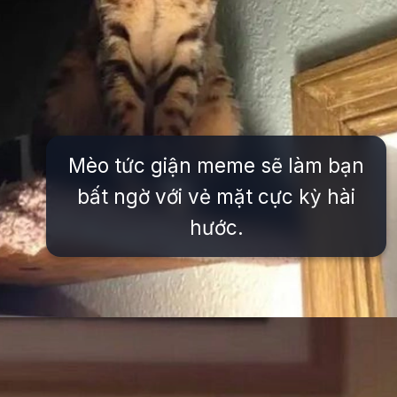
Mèo tức giận meme sẽ làm bạn
bất ngờ với vẻ mặt cực kỳ hài
hước.
Đang mở
https://issiloo.edu.vn/gian-meme