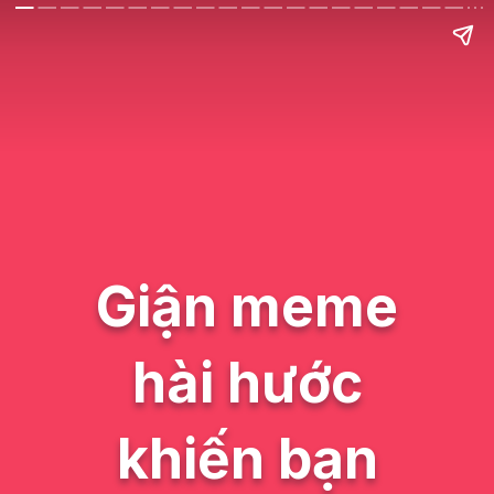
Giận meme
hài hước
khiến bạn