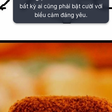
bất kỳ ai cũng phải bật cười với
biểu cảm đáng yêu.
Đang mở
https://issiloo.edu.vn/gian-meme