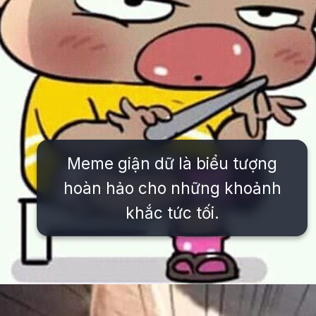
Meme giận dữ là biểu tượng
hoàn hảo cho những khoảnh
khắc tức tối.
Đang mở
https://issiloo.edu.vn/gian-meme