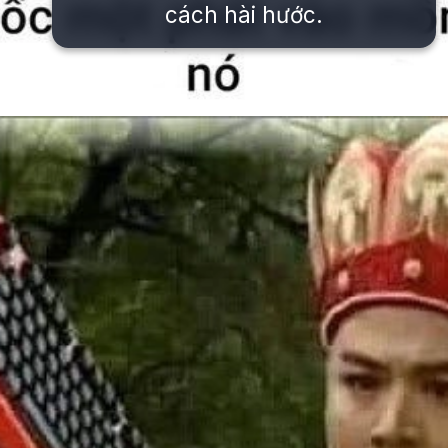
cách hài hước.
Đang mở
https://issiloo.edu.vn/gian-meme