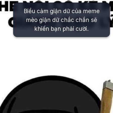
Biểu cảm giận dữ của meme
mèo giận dữ chắc chắn sẽ
khiến bạn phải cười.
Đang mở
https://issiloo.edu.vn/gian-meme