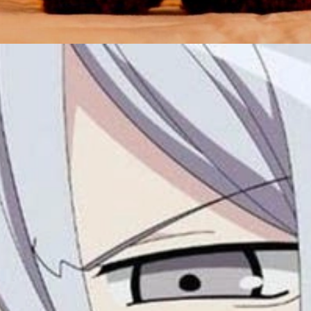
Đang mở
https://issiloo.edu.vn/gian-meme