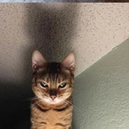
Đang mở
https://issiloo.edu.vn/gian-meme