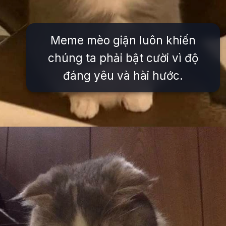
Meme mèo giận luôn khiến
chúng ta phải bật cười vì độ
đáng yêu và hài hước.
Đang mở
https://issiloo.edu.vn/gian-meme