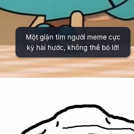
Một giận tím người meme cực
kỳ hài hước, không thể bỏ lỡ!
Đang mở
https://issiloo.edu.vn/gian-meme