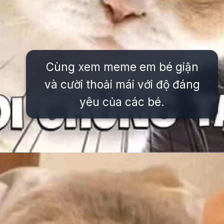
Cùng xem meme em bé giận
và cười thoải mái với độ đáng
yêu của các bé.
Đang mở
https://issiloo.edu.vn/gian-meme