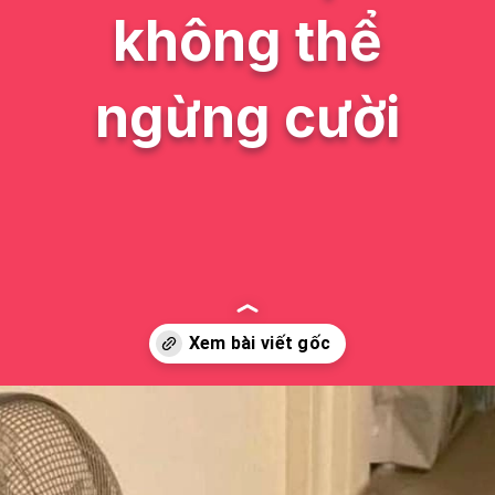
không thể
ngừng cười
Đang mở
https://issiloo.edu.vn/gian-meme