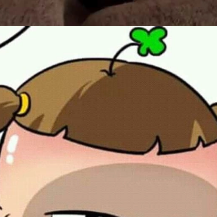
Đang mở
https://issiloo.edu.vn/gian-meme