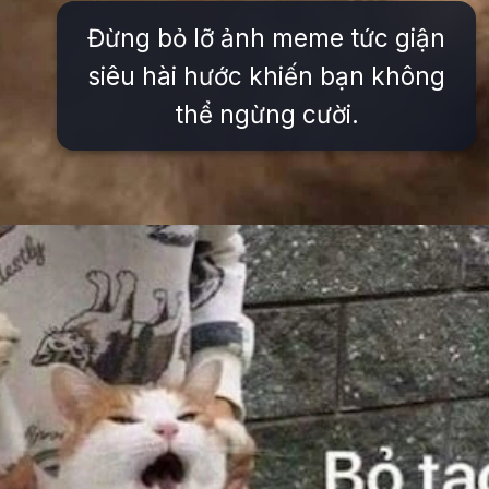
Đừng bỏ lỡ ảnh meme tức giận
siêu hài hước khiến bạn không
thể ngừng cười.
Đang mở
https://issiloo.edu.vn/gian-meme