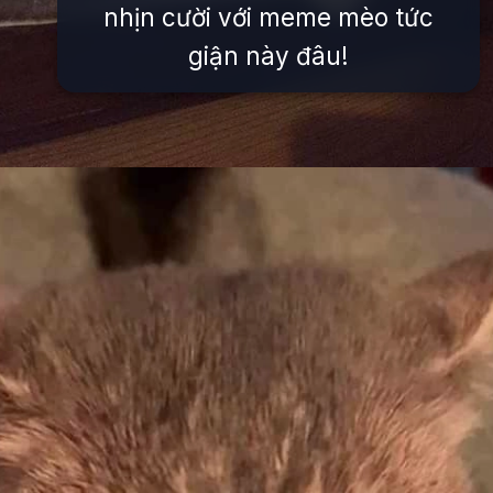
nhịn cười với meme mèo tức
giận này đâu!
Đang mở
https://issiloo.edu.vn/gian-meme