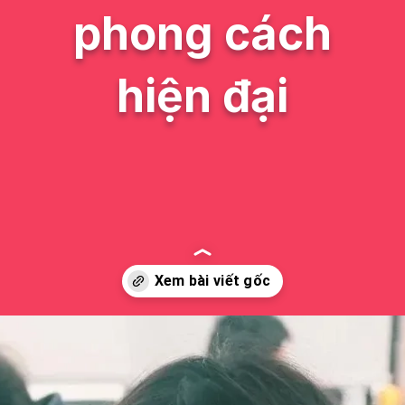
phong cách
hiện đại
Đang mở
https://issiloo.edu.vn/gai-xinh-toc-ngang-vai