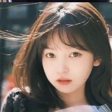
Đang mở
https://issiloo.edu.vn/gai-xinh-toc-ngang-vai