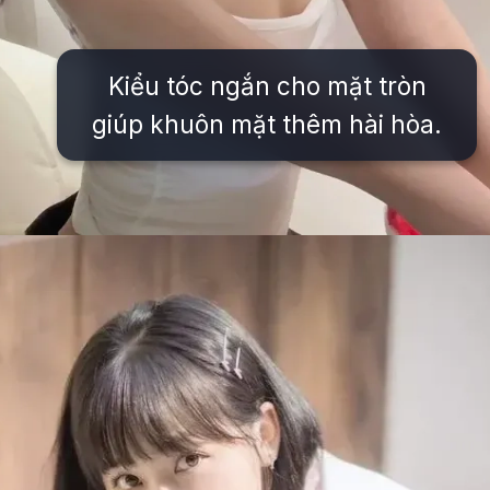
Kiểu tóc ngắn cho mặt tròn
giúp khuôn mặt thêm hài hòa.
Đang mở
https://issiloo.edu.vn/gai-xinh-toc-ngang-vai