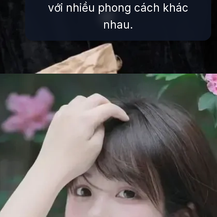
với nhiều phong cách khác
nhau.
Đang mở
https://issiloo.edu.vn/gai-xinh-toc-ngang-vai