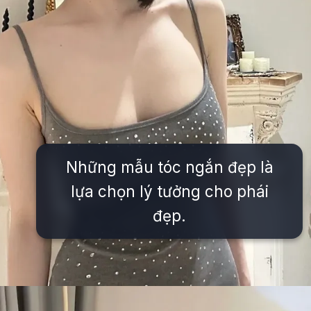
Những mẫu tóc ngắn đẹp là
lựa chọn lý tưởng cho phái
đẹp.
Đang mở
https://issiloo.edu.vn/gai-xinh-toc-ngang-vai