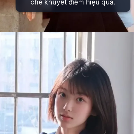
che khuyết điểm hiệu quả.
Đang mở
https://issiloo.edu.vn/gai-xinh-toc-ngang-vai