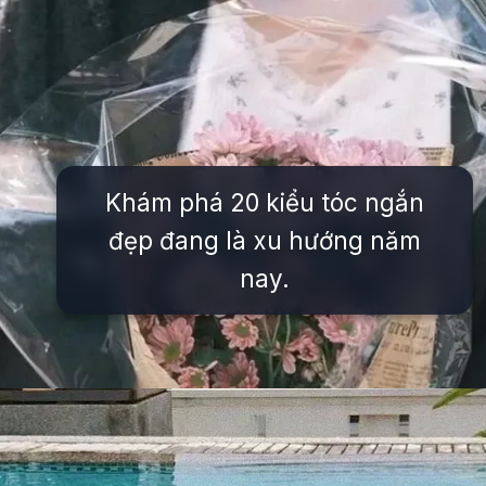
Khám phá 20 kiểu tóc ngắn
đẹp đang là xu hướng năm
nay.
Đang mở
https://issiloo.edu.vn/gai-xinh-toc-ngang-vai