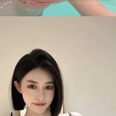
Đang mở
https://issiloo.edu.vn/gai-xinh-toc-ngang-vai