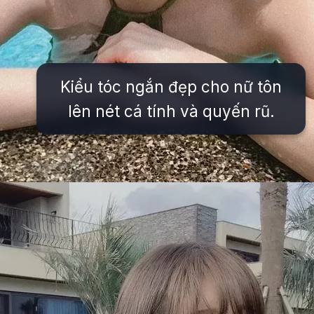
Kiểu tóc ngắn đẹp cho nữ tôn
lên nét cá tính và quyến rũ.
Đang mở
https://issiloo.edu.vn/gai-xinh-toc-ngang-vai