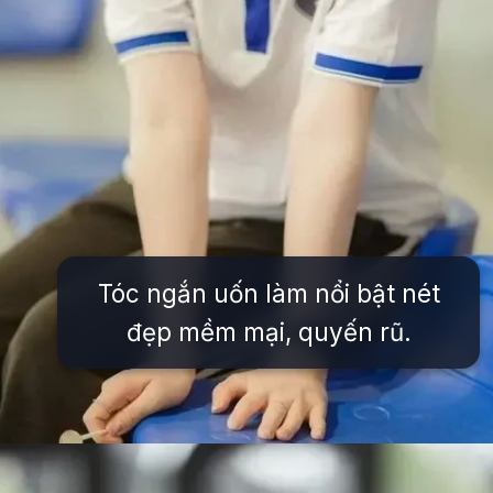
Tóc ngắn uốn làm nổi bật nét
đẹp mềm mại, quyến rũ.
Đang mở
https://issiloo.edu.vn/gai-xinh-toc-ngang-vai