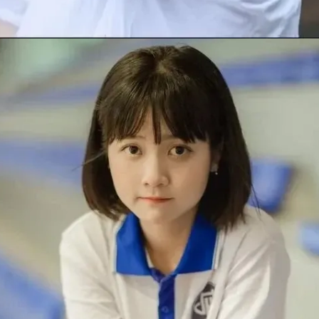
Đang mở
https://issiloo.edu.vn/gai-xinh-toc-ngang-vai