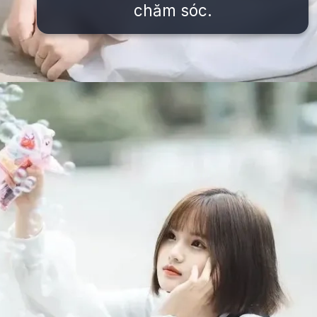
chăm sóc.
Đang mở
https://issiloo.edu.vn/gai-xinh-toc-ngang-vai