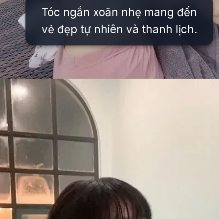
Tóc ngắn xoăn nhẹ mang đến
vẻ đẹp tự nhiên và thanh lịch.
Đang mở
https://issiloo.edu.vn/gai-xinh-toc-ngang-vai