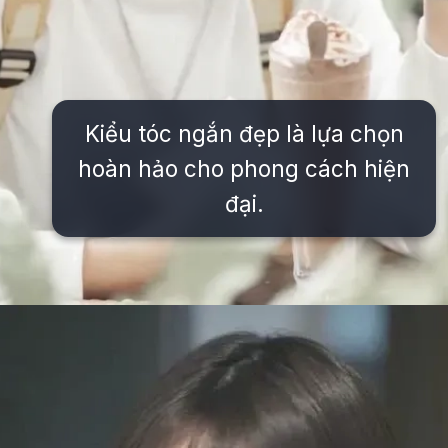
Kiểu tóc ngắn đẹp là lựa chọn
hoàn hảo cho phong cách hiện
đại.
Đang mở
https://issiloo.edu.vn/gai-xinh-toc-ngang-vai