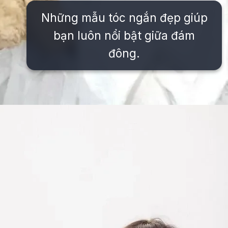
Những mẫu tóc ngắn đẹp giúp
bạn luôn nổi bật giữa đám
đông.
Đang mở
https://issiloo.edu.vn/gai-xinh-toc-ngang-vai