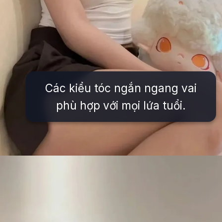
Các kiểu tóc ngắn ngang vai
phù hợp với mọi lứa tuổi.
Đang mở
https://issiloo.edu.vn/gai-xinh-toc-ngang-vai