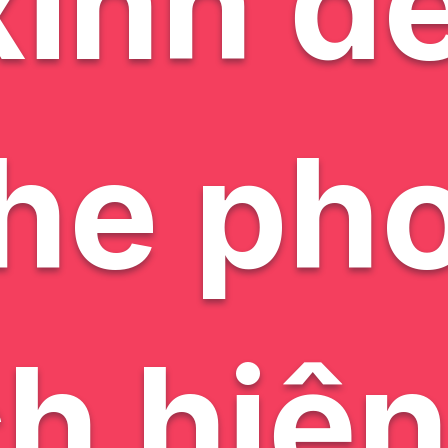
xinh đe
he ph
h hiện