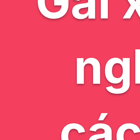
Gái 
ng
các