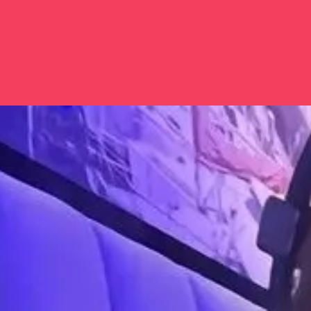
Đang mở
https://issiloo.edu.vn/gai-xinh-deo-tai-nghe