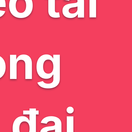
o tai
ong
 đại