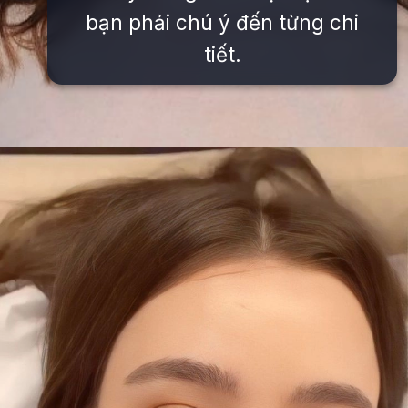
bạn phải chú ý đến từng chi
tiết.
Đang mở
https://issiloo.edu.vn/gai-tay-xinh