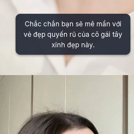
Chắc chắn bạn sẽ mê mẩn với
vẻ đẹp quyến rũ của cô gái tây
xinh đẹp này.
Đang mở
https://issiloo.edu.vn/gai-tay-xinh