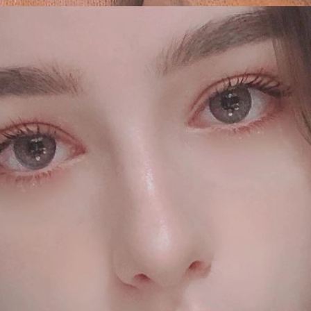
Đang mở
https://issiloo.edu.vn/gai-tay-xinh