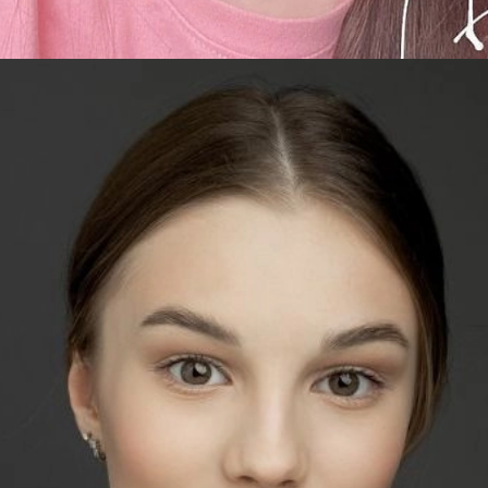
Đang mở
https://issiloo.edu.vn/gai-tay-xinh