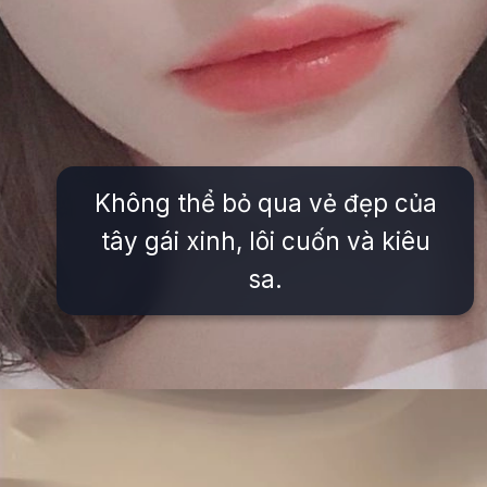
Không thể bỏ qua vẻ đẹp của
tây gái xinh, lôi cuốn và kiêu
sa.
Đang mở
https://issiloo.edu.vn/gai-tay-xinh