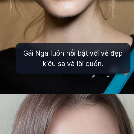
Gái Nga luôn nổi bật với vẻ đẹp
kiêu sa và lôi cuốn.
Đang mở
https://issiloo.edu.vn/gai-tay-xinh