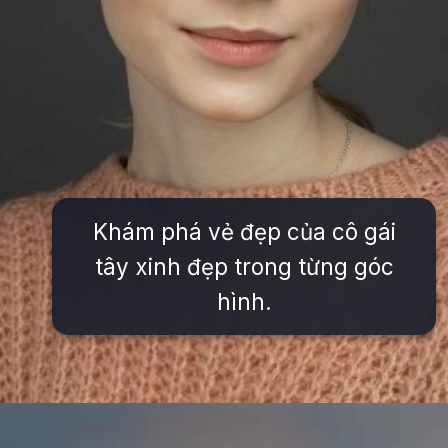
Khám phá vẻ đẹp của cô gái
tây xinh đẹp trong từng góc
hình.
Đang mở
https://issiloo.edu.vn/gai-tay-xinh