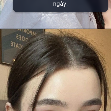
ngây.
Đang mở
https://issiloo.edu.vn/gai-tay-xinh