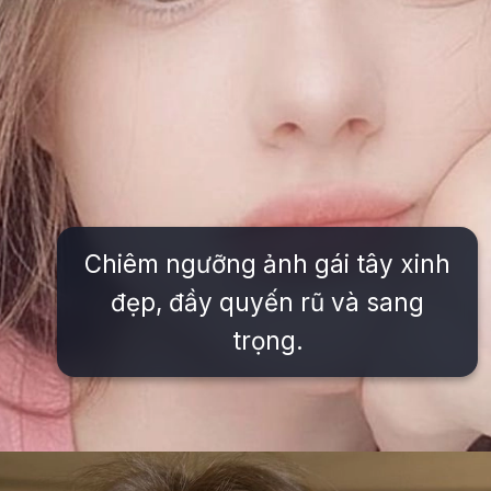
Chiêm ngưỡng ảnh gái tây xinh
đẹp, đầy quyến rũ và sang
trọng.
Đang mở
https://issiloo.edu.vn/gai-tay-xinh