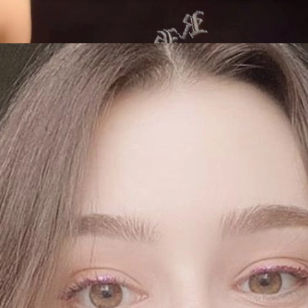
Đang mở
https://issiloo.edu.vn/gai-tay-xinh