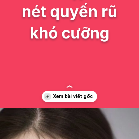
nét quyến rũ
khó cưỡng
Đang mở
https://issiloo.edu.vn/gai-tay-xinh