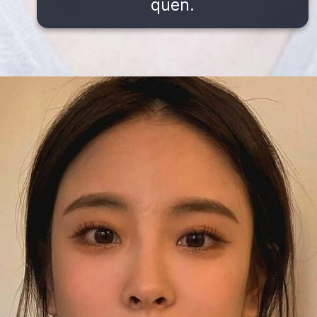
quên.
Đang mở
https://issiloo.edu.vn/gai-tay-xinh