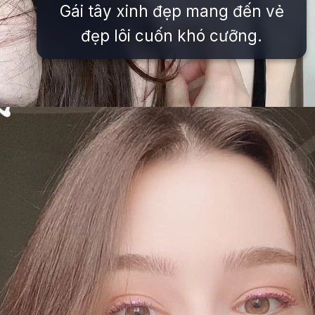
Gái tây xinh đẹp mang đến vẻ
đẹp lôi cuốn khó cưỡng.
Đang mở
https://issiloo.edu.vn/gai-tay-xinh