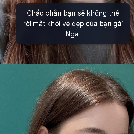
Chắc chắn bạn sẽ không thể
rời mắt khỏi vẻ đẹp của bạn gái
Nga.
Đang mở
https://issiloo.edu.vn/gai-tay-xinh