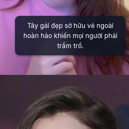
Tây gái đẹp sở hữu vẻ ngoài
hoàn hảo khiến mọi người phải
trầm trồ.
Đang mở
https://issiloo.edu.vn/gai-tay-xinh