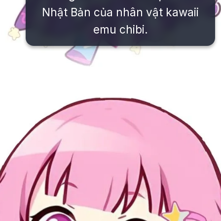
Nhật Bản của nhân vật kawaii
emu chibi.
Đang mở
https://issiloo.edu.vn/emu-chibi