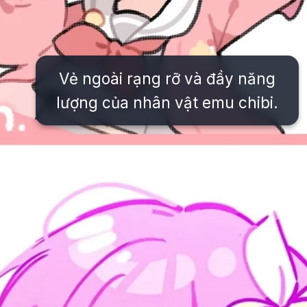
Vẻ ngoài rạng rỡ và đầy năng
lượng của nhân vật emu chibi.
Đang mở
https://issiloo.edu.vn/emu-chibi