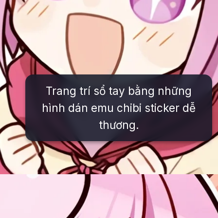
Trang trí sổ tay bằng những
hình dán emu chibi sticker dễ
thương.
Đang mở
https://issiloo.edu.vn/emu-chibi