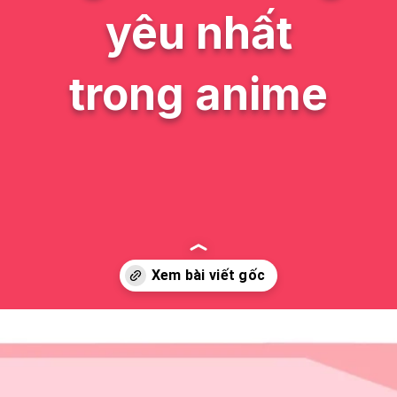
yêu nhất
trong anime
Đang mở
https://issiloo.edu.vn/emu-chibi