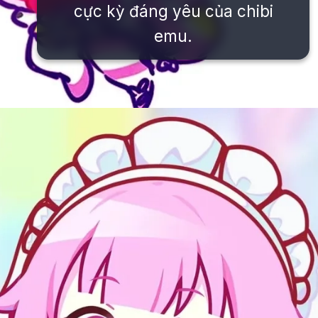
cực kỳ đáng yêu của chibi
emu.
Đang mở
https://issiloo.edu.vn/emu-chibi