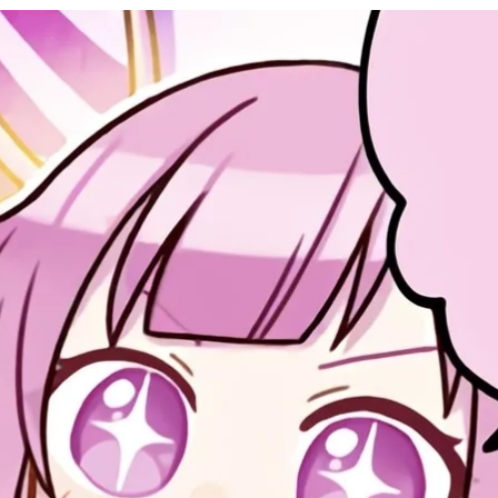
Đang mở
https://issiloo.edu.vn/emu-chibi