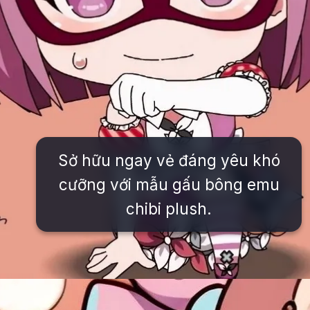
Sở hữu ngay vẻ đáng yêu khó
cưỡng với mẫu gấu bông emu
chibi plush.
Đang mở
https://issiloo.edu.vn/emu-chibi