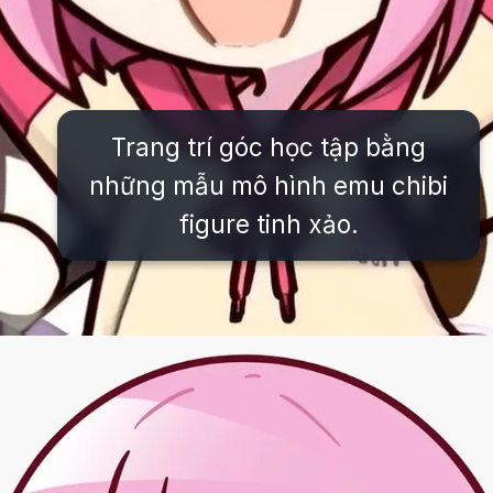
Trang trí góc học tập bằng
những mẫu mô hình emu chibi
figure tinh xảo.
Đang mở
https://issiloo.edu.vn/emu-chibi