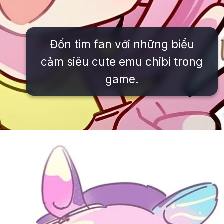
Đốn tim fan với những biểu
cảm siêu cute emu chibi trong
game.
Đang mở
https://issiloo.edu.vn/emu-chibi