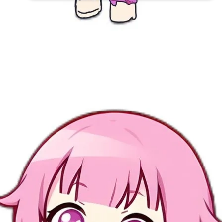
Đang mở
https://issiloo.edu.vn/emu-chibi