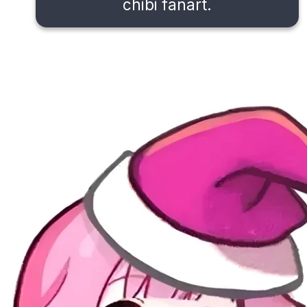
chibi fanart.
Đang mở
https://issiloo.edu.vn/emu-chibi