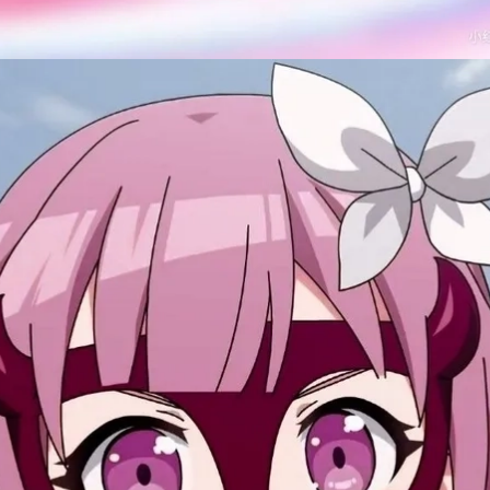
Đang mở
https://issiloo.edu.vn/emu-chibi