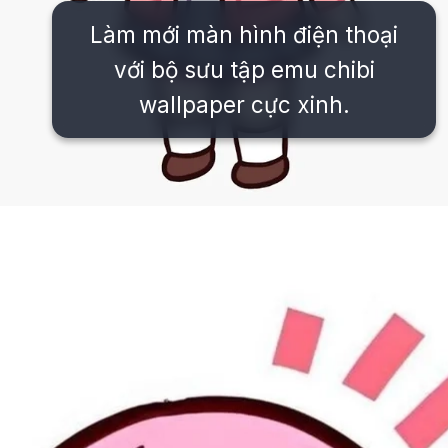
Làm mới màn hình điện thoại
với bộ sưu tập emu chibi
wallpaper cực xinh.
Đang mở
https://issiloo.edu.vn/emu-chibi