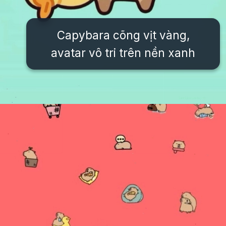
Capybara cõng vịt vàng,
avatar vô tri trên nền xanh
Đang mở
https://issiloo.edu.vn/cute-vo-dien-avatar