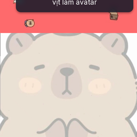
vịt làm avatar
Đang mở
https://issiloo.edu.vn/cute-vo-dien-avatar