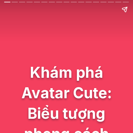
Khám phá
Avatar Cute:
Biểu tượng