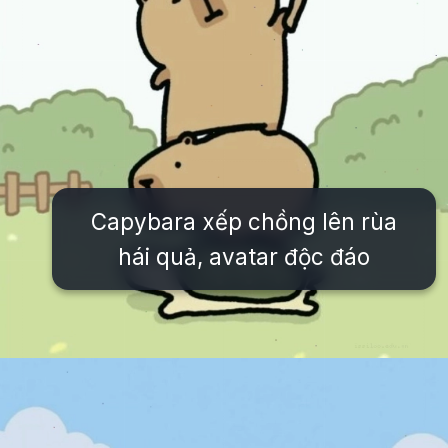
Capybara xếp chồng lên rùa
hái quả, avatar độc đáo
Đang mở
https://issiloo.edu.vn/cute-vo-dien-avatar