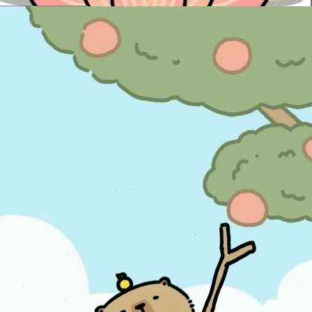
Đang mở
https://issiloo.edu.vn/cute-vo-dien-avatar