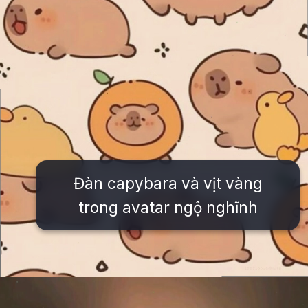
Đàn capybara và vịt vàng
trong avatar ngộ nghĩnh
Đang mở
https://issiloo.edu.vn/cute-vo-dien-avatar