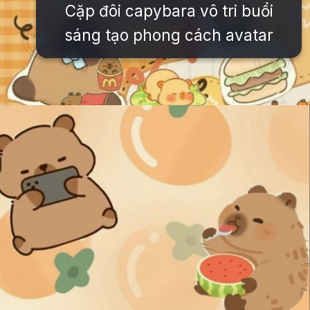
Cặp đôi capybara vô tri buổi
sáng tạo phong cách avatar
Đang mở
https://issiloo.edu.vn/cute-vo-dien-avatar