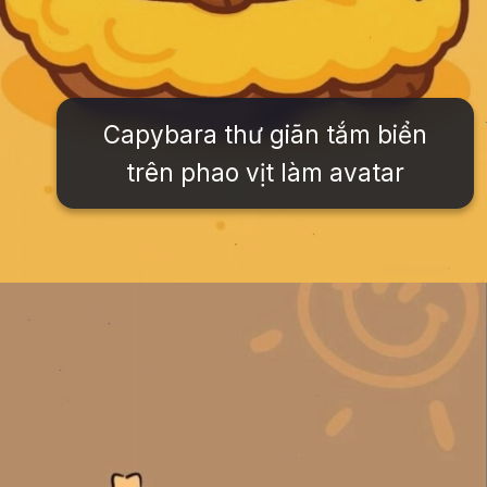
Capybara thư giãn tắm biển
trên phao vịt làm avatar
Đang mở
https://issiloo.edu.vn/cute-vo-dien-avatar