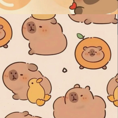
Đang mở
https://issiloo.edu.vn/cute-vo-dien-avatar