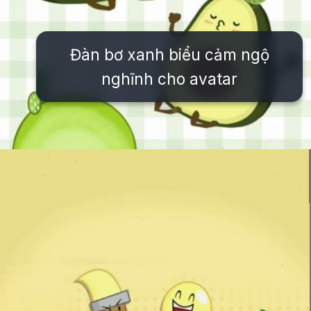
Đàn bơ xanh biểu cảm ngộ
nghĩnh cho avatar
Đang mở
https://issiloo.edu.vn/cute-vo-dien-avatar