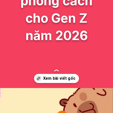
phong cách
cho Gen Z
năm 2026
Đang mở
https://issiloo.edu.vn/cute-vo-dien-avatar