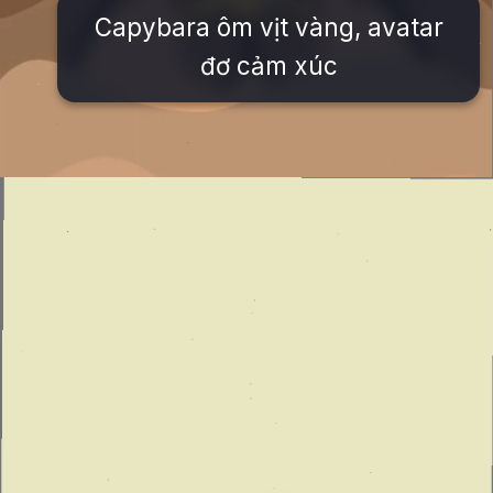
Capybara ôm vịt vàng, avatar
đơ cảm xúc
Đang mở
https://issiloo.edu.vn/cute-vo-dien-avatar