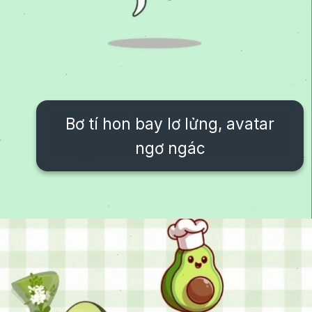
Bơ tí hon bay lơ lửng, avatar
ngơ ngác
Đang mở
https://issiloo.edu.vn/cute-vo-dien-avatar