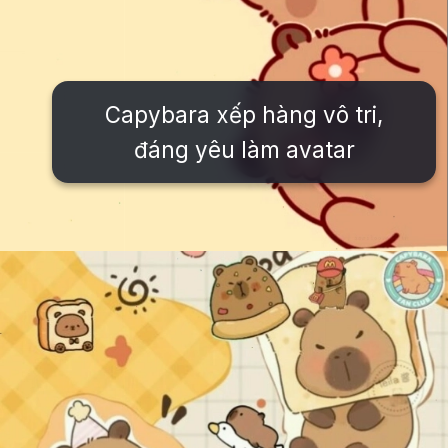
Capybara xếp hàng vô tri,
đáng yêu làm avatar
Đang mở
https://issiloo.edu.vn/cute-vo-dien-avatar