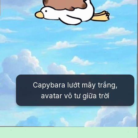
Capybara lướt mây trắng,
avatar vô tư giữa trời
Đang mở
https://issiloo.edu.vn/cute-vo-dien-avatar