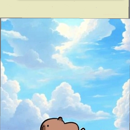
Đang mở
https://issiloo.edu.vn/cute-vo-dien-avatar