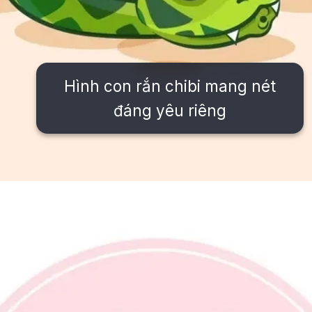
Hình con rắn chibi mang nét
đáng yêu riêng
Đang mở
https://issiloo.edu.vn/con-ran-chibi