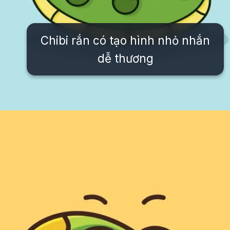
Chibi rắn có tạo hình nhỏ nhắn
dễ thương
Đang mở
https://issiloo.edu.vn/con-ran-chibi