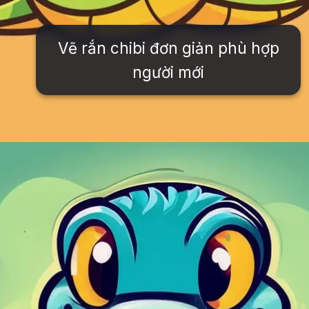
Vẽ rắn chibi đơn giản phù hợp
người mới
Đang mở
https://issiloo.edu.vn/con-ran-chibi