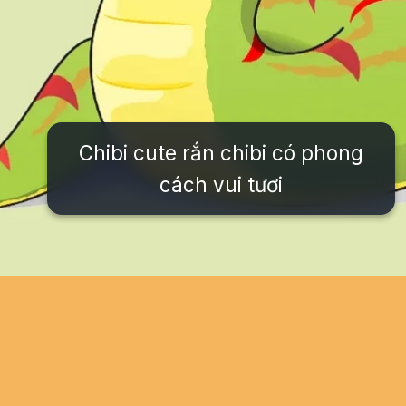
Chibi cute rắn chibi có phong
cách vui tươi
Đang mở
https://issiloo.edu.vn/con-ran-chibi