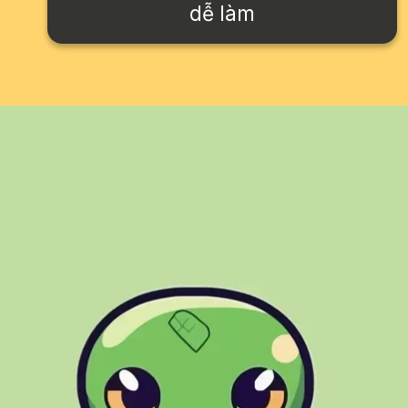
dễ làm
Đang mở
https://issiloo.edu.vn/con-ran-chibi