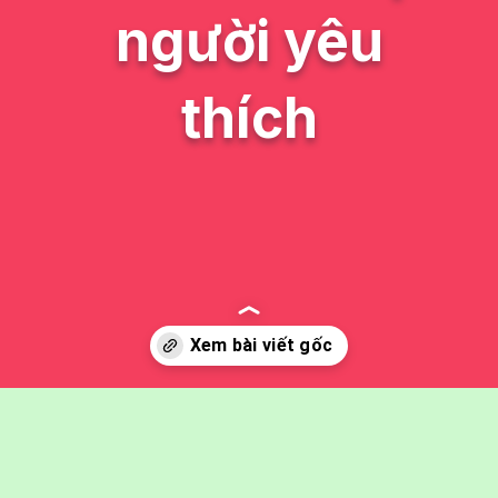
người yêu
thích
Đang mở
https://issiloo.edu.vn/con-ran-chibi