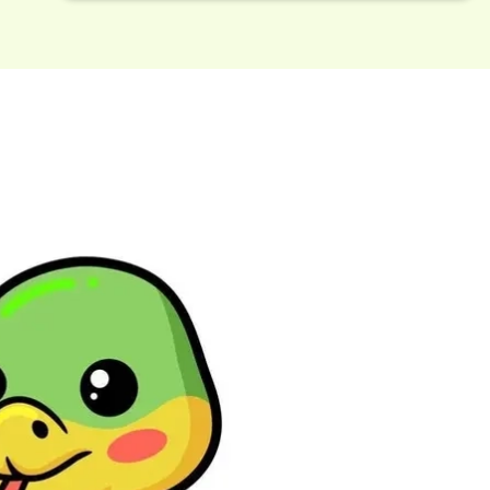
Đang mở
https://issiloo.edu.vn/con-ran-chibi