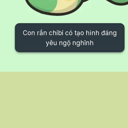
Con rắn chibi có tạo hình đáng
yêu ngộ nghĩnh
Đang mở
https://issiloo.edu.vn/con-ran-chibi