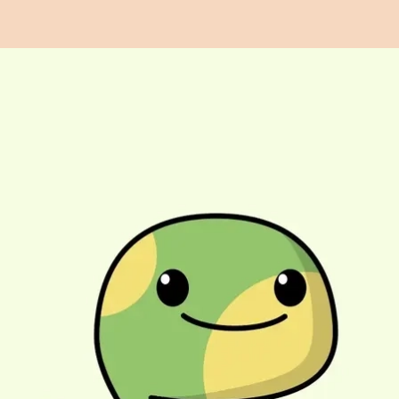
Đang mở
https://issiloo.edu.vn/con-ran-chibi