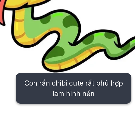
Con rắn chibi cute rất phù hợp
làm hình nền
Đang mở
https://issiloo.edu.vn/con-ran-chibi