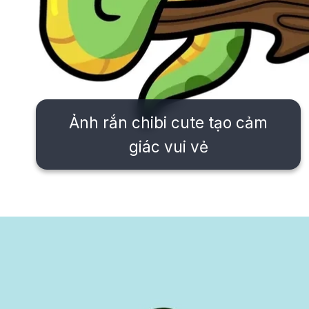
Ảnh rắn chibi cute tạo cảm
giác vui vẻ
Đang mở
https://issiloo.edu.vn/con-ran-chibi