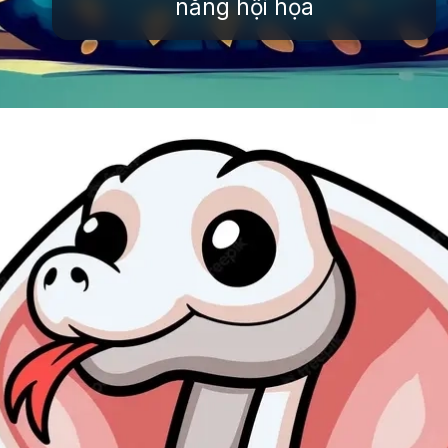
năng hội họa
Đang mở
https://issiloo.edu.vn/con-ran-chibi