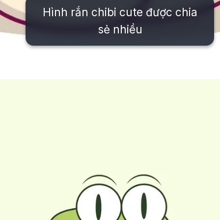
Hình rắn chibi cute được chia
sẻ nhiều
Đang mở
https://issiloo.edu.vn/con-ran-chibi