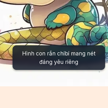
Hình con rắn chibi mang nét
đáng yêu riêng
Đang mở
https://issiloo.edu.vn/con-ran-chibi