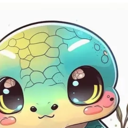
Đang mở
https://issiloo.edu.vn/con-ran-chibi