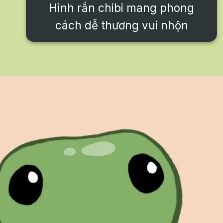
Hình rắn chibi mang phong
cách dễ thương vui nhộn
Đang mở
https://issiloo.edu.vn/con-ran-chibi