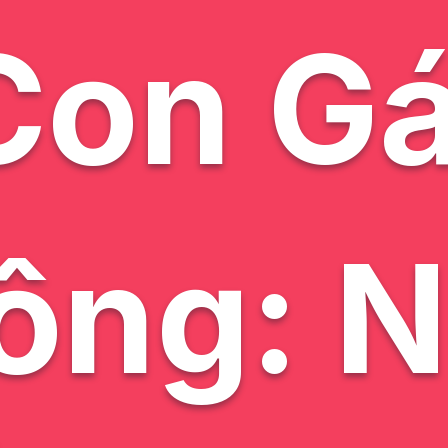
Con Gá
ông: N