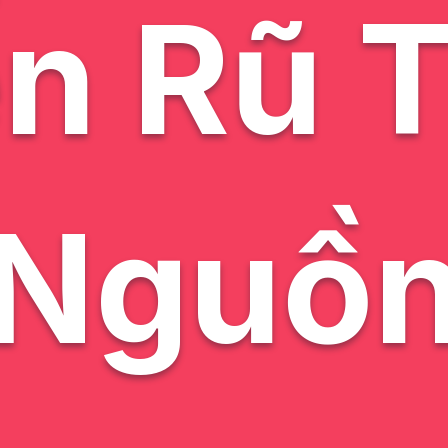
n Rũ T
Nguồ