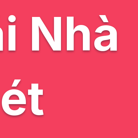
i Nhà
ét