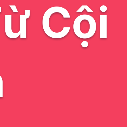
ừ Cội
n