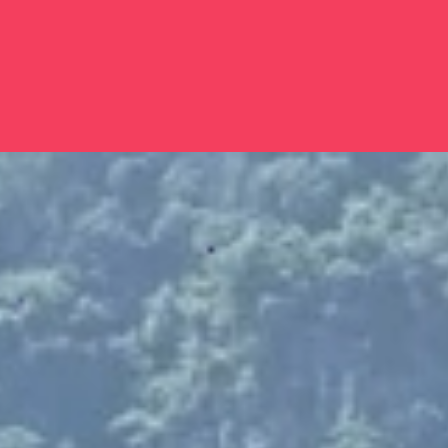
Đang mở
https://issiloo.edu.vn/con-gai-nha-nong