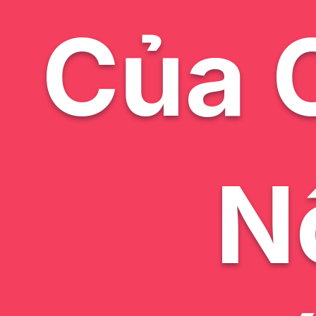
Của 
N