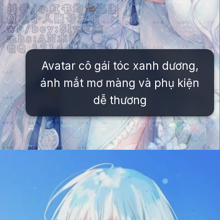
Avatar cô gái tóc xanh dương,
ánh mắt mơ màng và phụ kiện
dễ thương
Đang mở
https://issiloo.edu.vn/con-gai-avatar-mau-xanh-duong-cute