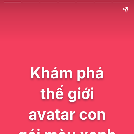
Khám phá
thế giới
avatar con