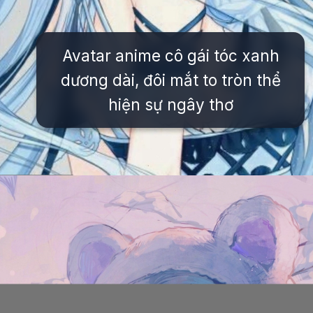
Avatar anime cô gái tóc xanh
dương dài, đôi mắt to tròn thể
hiện sự ngây thơ
Đang mở
https://issiloo.edu.vn/con-gai-avatar-mau-xanh-duong-cute