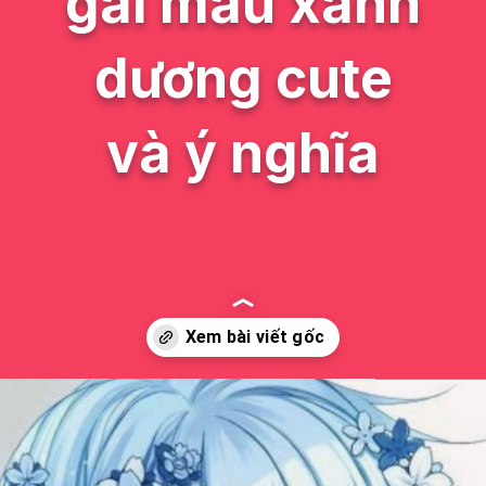
gái màu xanh
dương cute
và ý nghĩa
Đang mở
https://issiloo.edu.vn/con-gai-avatar-mau-xanh-duong-cute