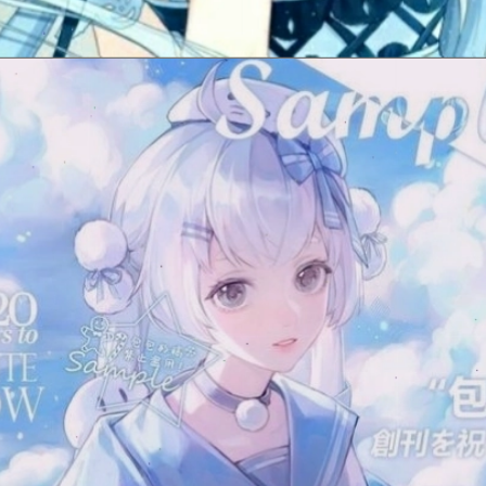
Đang mở
https://issiloo.edu.vn/con-gai-avatar-mau-xanh-duong-cute