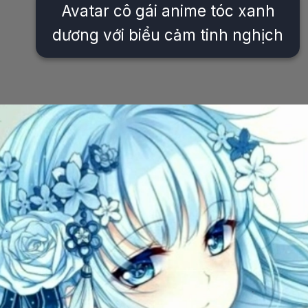
Avatar cô gái anime tóc xanh
dương với biểu cảm tinh nghịch
Đang mở
https://issiloo.edu.vn/con-gai-avatar-mau-xanh-duong-cute