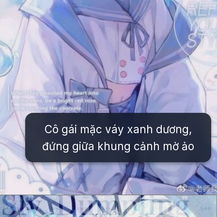
Cô gái mặc váy xanh dương,
đứng giữa khung cảnh mờ ảo
Đang mở
https://issiloo.edu.vn/con-gai-avatar-mau-xanh-duong-cute