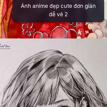
Ảnh anime đẹp cute đơn giản
dễ vẽ 2
Đang mở
https://issiloo.edu.vn/cach-ve-tranh-anime