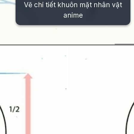
Vẽ chi tiết khuôn mặt nhân vật
anime
Đang mở
https://issiloo.edu.vn/cach-ve-tranh-anime