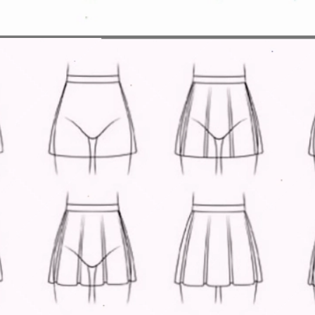
Đang mở
https://issiloo.edu.vn/cach-ve-tranh-anime