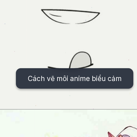
Cách vẽ môi anime biểu cảm
Đang mở
https://issiloo.edu.vn/cach-ve-tranh-anime