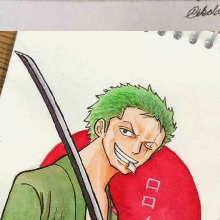
Đang mở
https://issiloo.edu.vn/cach-ve-tranh-anime