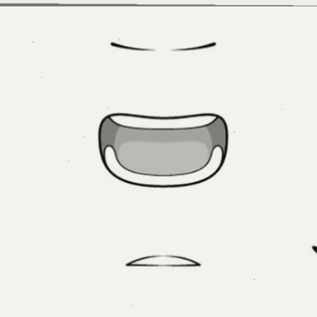
Đang mở
https://issiloo.edu.vn/cach-ve-tranh-anime