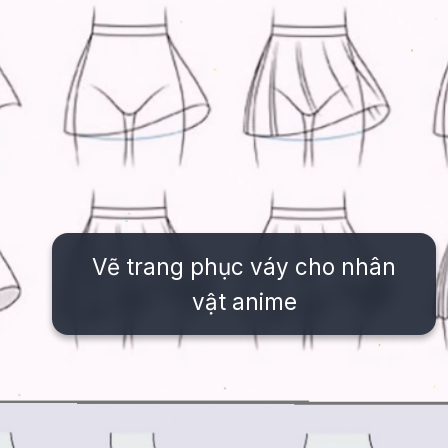
Vẽ trang phục váy cho nhân
vật anime
Đang mở
https://issiloo.edu.vn/cach-ve-tranh-anime