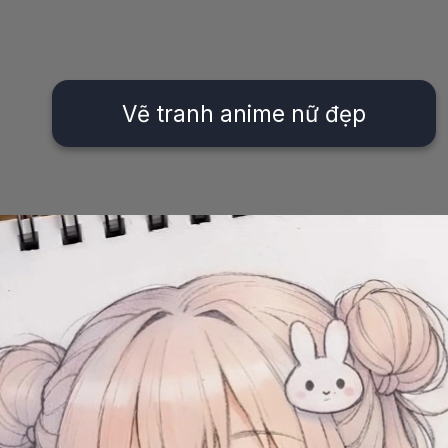
Vẽ tranh anime nữ đẹp
Đang mở
https://issiloo.edu.vn/cach-ve-tranh-anime