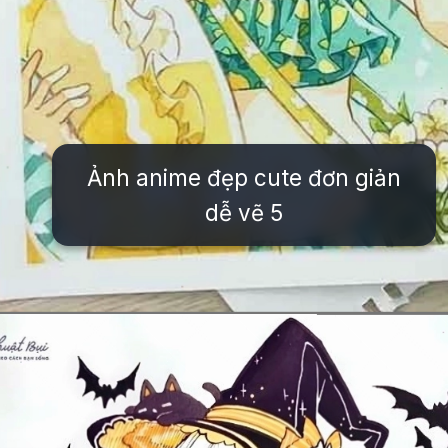
Ảnh anime đẹp cute đơn giản
dễ vẽ 5
Đang mở
https://issiloo.edu.vn/cach-ve-tranh-anime