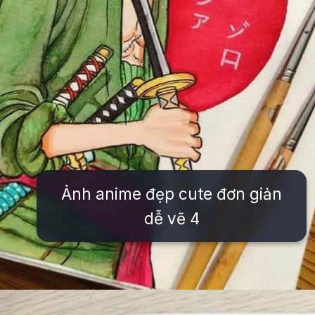
Ảnh anime đẹp cute đơn giản
dễ vẽ 4
Đang mở
https://issiloo.edu.vn/cach-ve-tranh-anime