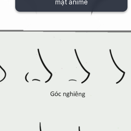
mặt anime
Đang mở
https://issiloo.edu.vn/cach-ve-tranh-anime