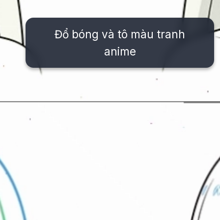
Đổ bóng và tô màu tranh
anime
Đang mở
https://issiloo.edu.vn/cach-ve-tranh-anime