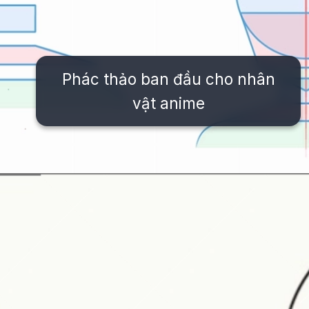
Phác thảo ban đầu cho nhân
vật anime
Đang mở
https://issiloo.edu.vn/cach-ve-tranh-anime