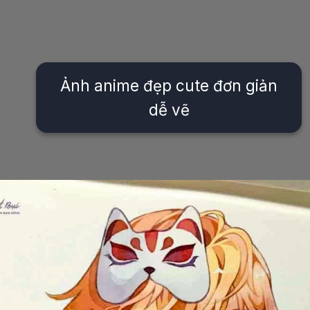
Ảnh anime đẹp cute đơn giản
dễ vẽ
Đang mở
https://issiloo.edu.vn/cach-ve-tranh-anime