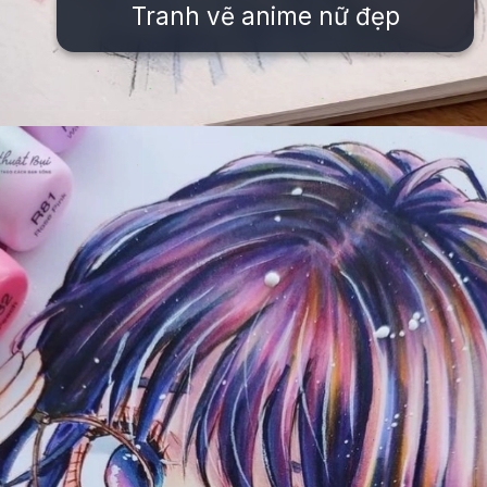
Tranh vẽ anime nữ đẹp
Đang mở
https://issiloo.edu.vn/cach-ve-tranh-anime