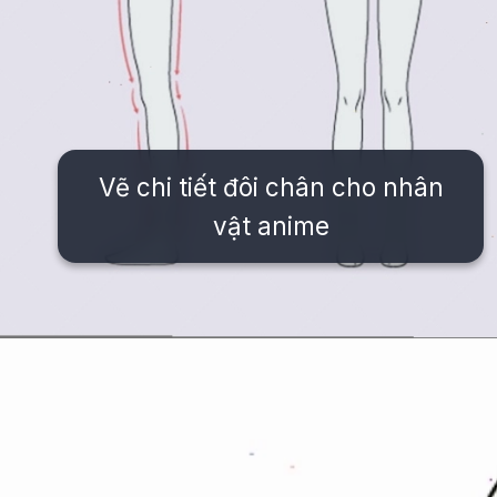
Vẽ chi tiết đôi chân cho nhân
vật anime
Đang mở
https://issiloo.edu.vn/cach-ve-tranh-anime