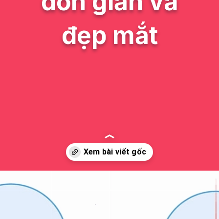
đơn giản và
đẹp mắt
Đang mở
https://issiloo.edu.vn/cach-ve-tranh-anime