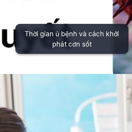
Thời gian ủ bệnh và cách khởi
phát cơn sốt
Đang mở
https://issiloo.edu.vn/cach-phan-biet-sot-sieu-vi-va-sot-xuat-huyet