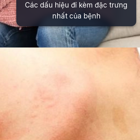
Các dấu hiệu đi kèm đặc trưng
nhất của bệnh
Đang mở
https://issiloo.edu.vn/cach-phan-biet-sot-sieu-vi-va-sot-xuat-huyet