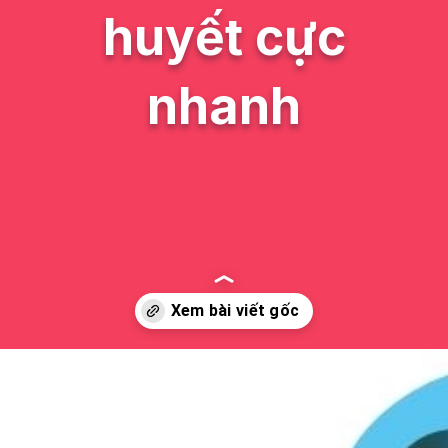
huyết cực
nhanh
Đang mở
https://issiloo.edu.vn/cach-phan-biet-sot-sieu-vi-va-sot-xuat-huyet