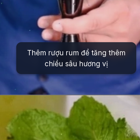
Thêm rượu rum để tăng thêm
chiều sâu hương vị
Đang mở
https://issiloo.edu.vn/cach-lam-cocktail-mojito-bac-ha