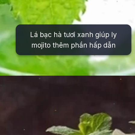
Lá bạc hà tươi xanh giúp ly
mojito thêm phần hấp dẫn
Đang mở
https://issiloo.edu.vn/cach-lam-cocktail-mojito-bac-ha