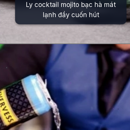
Ly cocktail mojito bạc hà mát
lạnh đầy cuốn hút
Đang mở
https://issiloo.edu.vn/cach-lam-cocktail-mojito-bac-ha