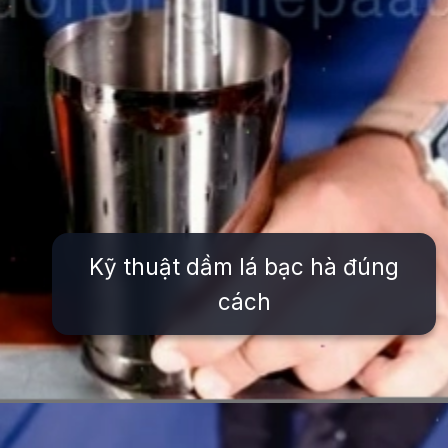
Kỹ thuật dầm lá bạc hà đúng
cách
Đang mở
https://issiloo.edu.vn/cach-lam-cocktail-mojito-bac-ha