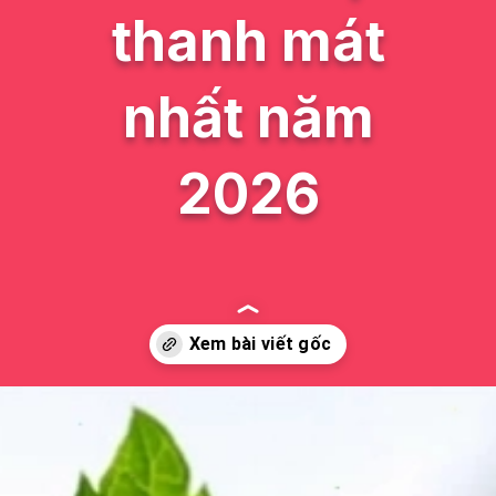
thanh mát
nhất năm
2026
Đang mở
https://issiloo.edu.vn/cach-lam-cocktail-mojito-bac-ha