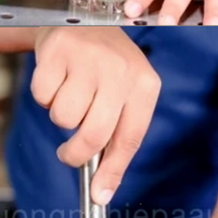
Đang mở
https://issiloo.edu.vn/cach-lam-cocktail-mojito-bac-ha