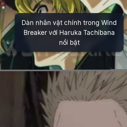
Dàn nhân vật chính trong Wind
Breaker với Haruka Tachibana
nổi bật
Đang mở
https://issiloo.edu.vn/cac-nhan-vat-trong-wind-breaker