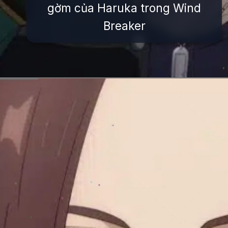
gờm của Haruka trong Wind
Breaker
Đang mở
https://issiloo.edu.vn/cac-nhan-vat-trong-wind-breaker