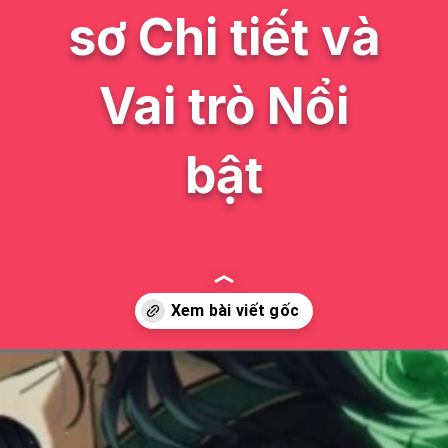
sơ Chi tiết và
Vai trò Nổi
bật
Đang mở
https://issiloo.edu.vn/cac-nhan-vat-trong-wind-breaker