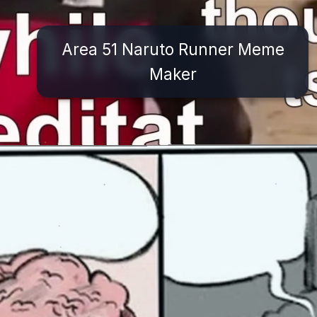
Area 51 Naruto Runner Meme
Maker
Đang mở
https://issiloo.edu.vn/brain-meme