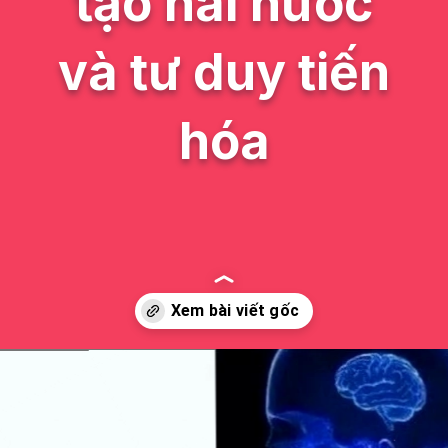
tạo hài hước
và tư duy tiến
hóa
Đang mở
https://issiloo.edu.vn/brain-meme