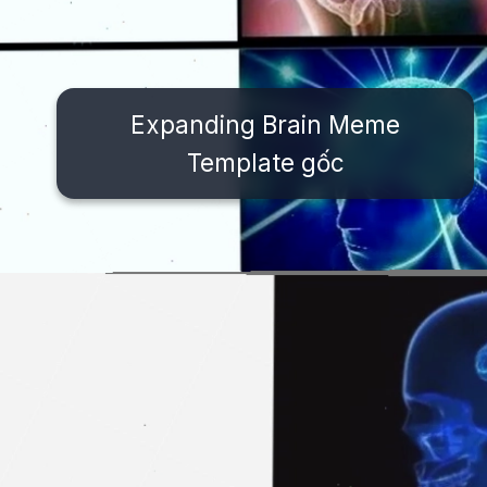
Expanding Brain Meme
Template gốc
Đang mở
https://issiloo.edu.vn/brain-meme