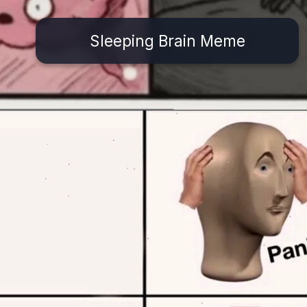
Sleeping Brain Meme
Đang mở
https://issiloo.edu.vn/brain-meme