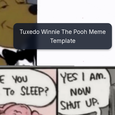
Tuxedo Winnie The Pooh Meme
Template
Đang mở
https://issiloo.edu.vn/brain-meme