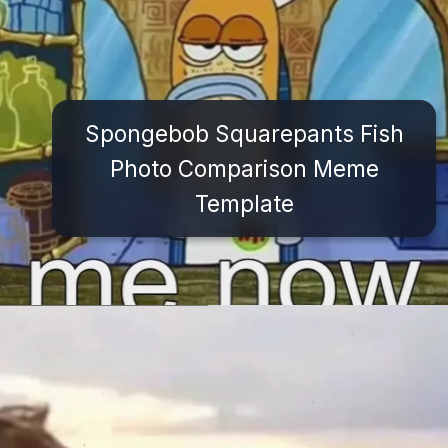
Spongebob Squarepants Fish
Photo Comparison Meme
Template
Đang mở
https://issiloo.edu.vn/brain-meme