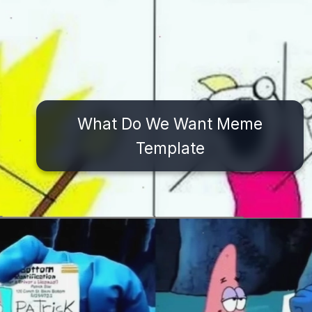
What Do We Want Meme
Template
Đang mở
https://issiloo.edu.vn/brain-meme