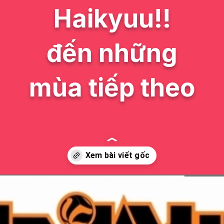
Haikyuu!!
đến những
mùa tiếp theo
Đang mở
https://issiloo.edu.vn/bong-chuyen-anime