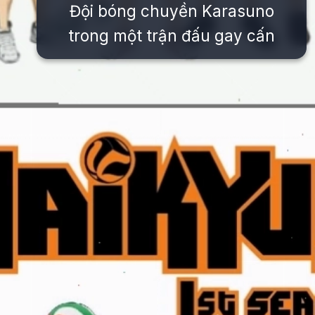
Đội bóng chuyền Karasuno
trong một trận đấu gay cấn
Đang mở
https://issiloo.edu.vn/bong-chuyen-anime