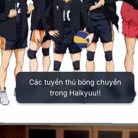
Các tuyển thủ bóng chuyền
trong Haikyuu!!
Đang mở
https://issiloo.edu.vn/bong-chuyen-anime