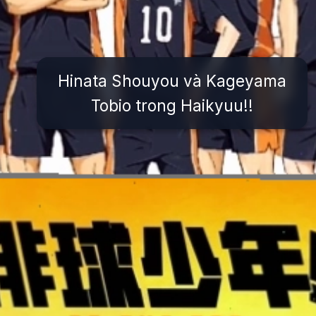
Hinata Shouyou và Kageyama
Tobio trong Haikyuu!!
Đang mở
https://issiloo.edu.vn/bong-chuyen-anime