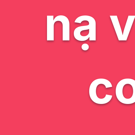
nạ v
c