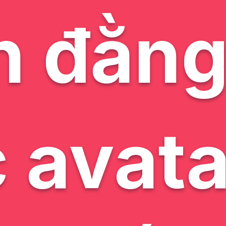
n đằn
 avat