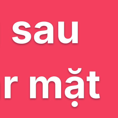
g sau
ar mặt