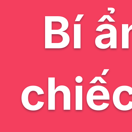
Bí ẩ
chiếc