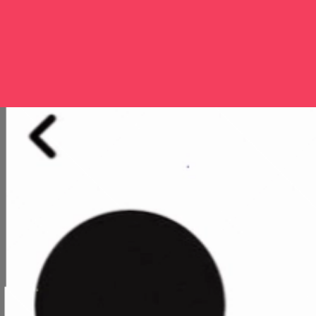
Đang mở
https://issiloo.edu.vn/avatar-son-tung