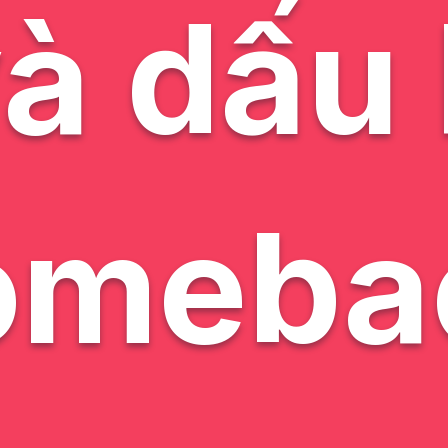
à dấu
omeba