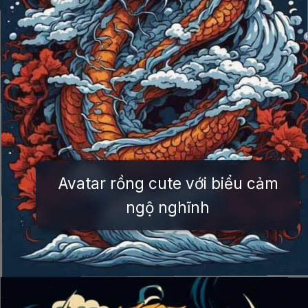
Avatar rồng cute với biểu cảm
ngộ nghĩnh
Đang mở
https://issiloo.edu.vn/avatar-rong-ngau