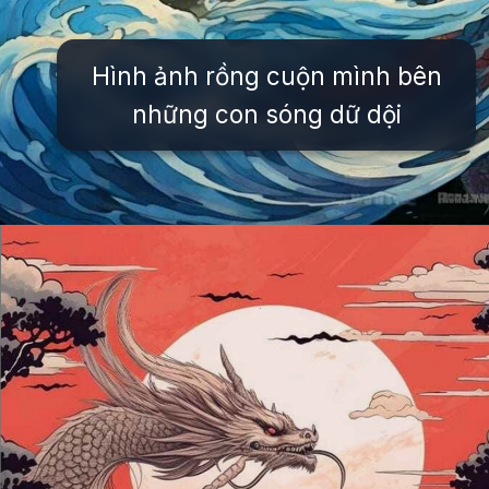
Hình ảnh rồng cuộn mình bên
những con sóng dữ dội
Đang mở
https://issiloo.edu.vn/avatar-rong-ngau