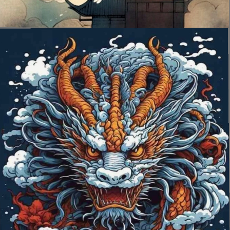
Đang mở
https://issiloo.edu.vn/avatar-rong-ngau