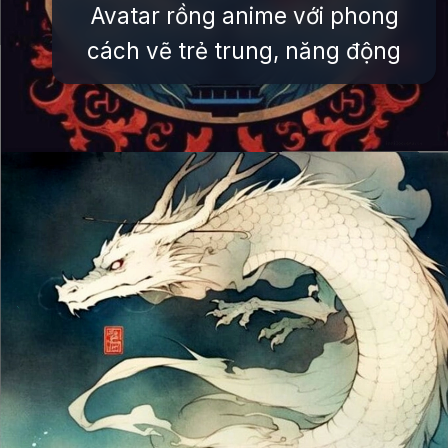
Avatar rồng anime với phong
cách vẽ trẻ trung, năng động
Đang mở
https://issiloo.edu.vn/avatar-rong-ngau