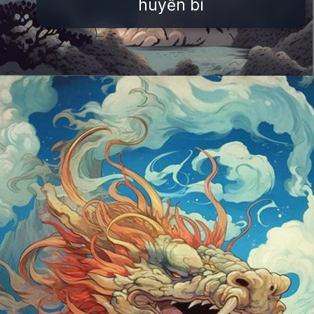
huyền bí
Đang mở
https://issiloo.edu.vn/avatar-rong-ngau