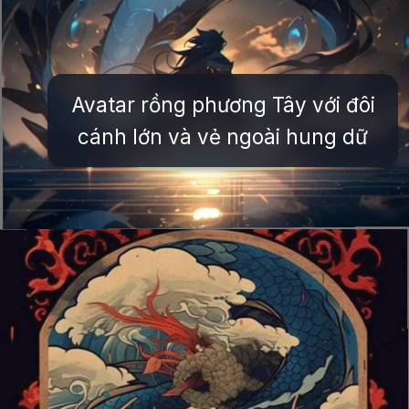
Avatar rồng phương Tây với đôi
cánh lớn và vẻ ngoài hung dữ
Đang mở
https://issiloo.edu.vn/avatar-rong-ngau