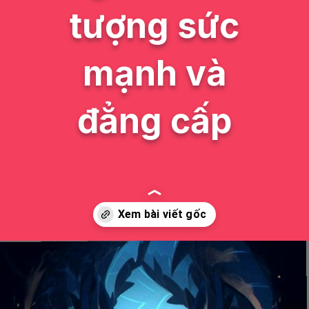
tượng sức
mạnh và
đẳng cấp
Đang mở
https://issiloo.edu.vn/avatar-rong-ngau