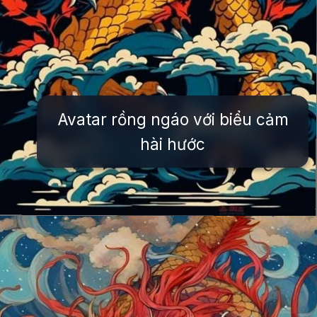
Avatar rồng ngáo với biểu cảm
hài hước
Đang mở
https://issiloo.edu.vn/avatar-rong-ngau