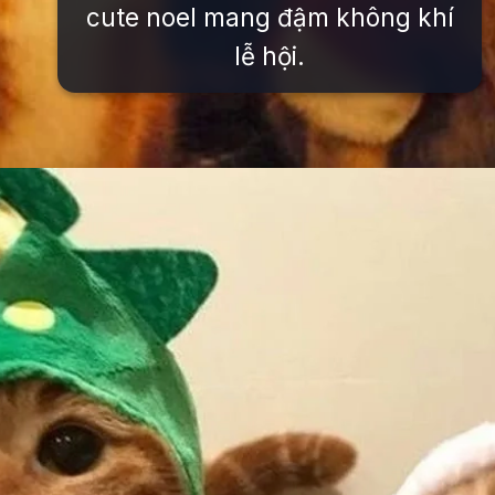
cute noel mang đậm không khí
lễ hội.
Đang mở
https://issiloo.edu.vn/avatar-noel