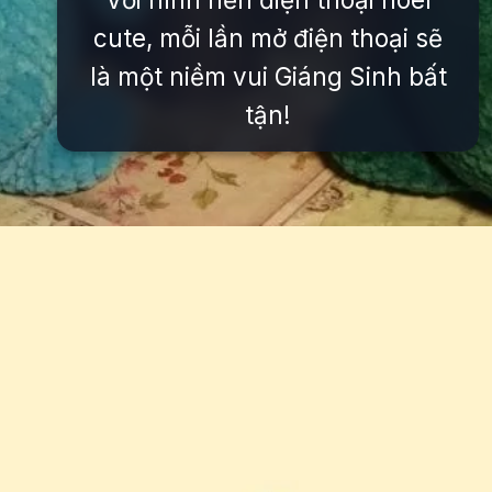
cute, mỗi lần mở điện thoại sẽ
là một niềm vui Giáng Sinh bất
tận!
Đang mở
https://issiloo.edu.vn/avatar-noel