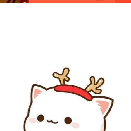
Đang mở
https://issiloo.edu.vn/avatar-noel