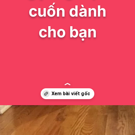
cuốn dành
cho bạn
Đang mở
https://issiloo.edu.vn/avatar-noel