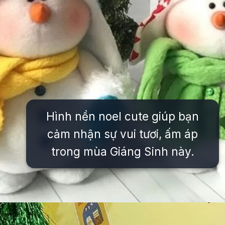
Hình nền noel cute giúp bạn
cảm nhận sự vui tươi, ấm áp
trong mùa Giáng Sinh này.
Đang mở
https://issiloo.edu.vn/avatar-noel