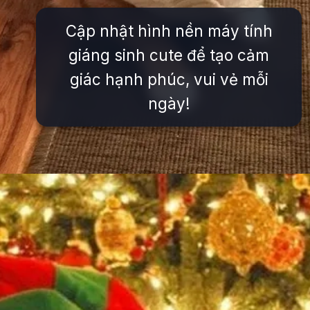
Cập nhật hình nền máy tính
giáng sinh cute để tạo cảm
giác hạnh phúc, vui vẻ mỗi
ngày!
Đang mở
https://issiloo.edu.vn/avatar-noel