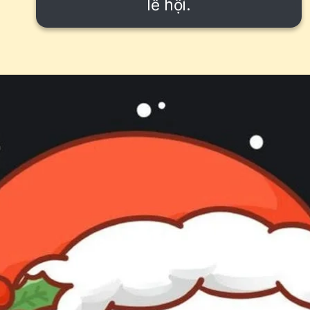
lễ hội.
Đang mở
https://issiloo.edu.vn/avatar-noel