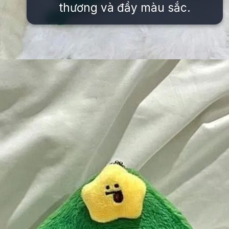
thương và đầy màu sắc.
Đang mở
https://issiloo.edu.vn/avatar-noel