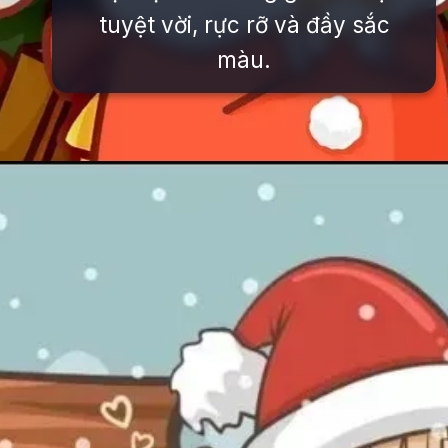
tuyệt vời, rực rỡ và đầy sắc
màu.
Đang mở
https://issiloo.edu.vn/avatar-noel