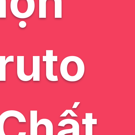
họn
ruto
Chất