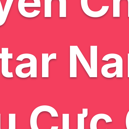
yển C
tar Na
u Cực 