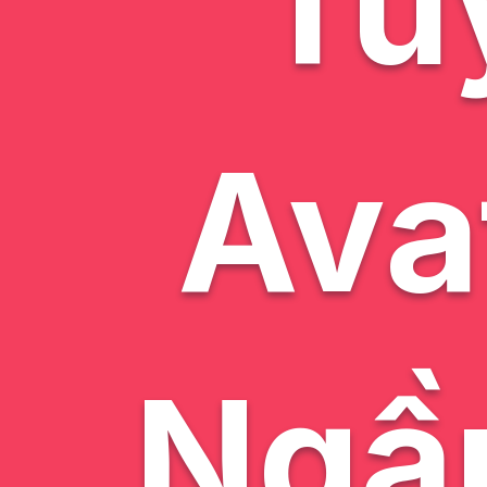
Tu
Ava
Ngầ