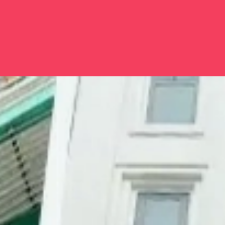
Đang mở
https://issiloo.edu.vn/avatar-naruto-ngau