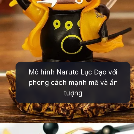
Mô hình Naruto Lục Đạo với
phong cách mạnh mẽ và ấn
tượng
Đang mở
https://issiloo.edu.vn/avatar-naruto