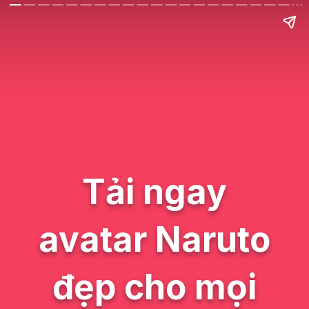
Tải ngay
avatar Naruto
đẹp cho mọi