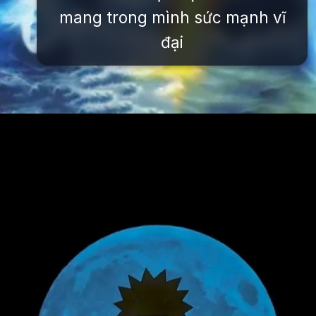
mang trong mình sức mạnh vĩ
đại
Đang mở
https://issiloo.edu.vn/avatar-naruto