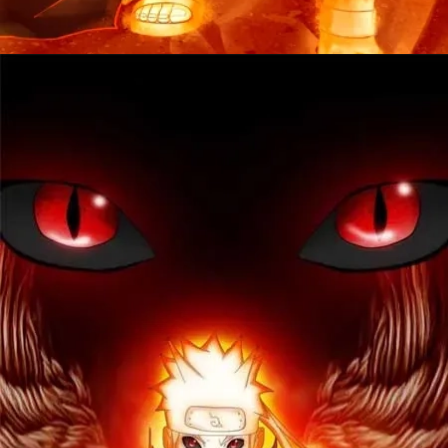
Đang mở
https://issiloo.edu.vn/avatar-naruto