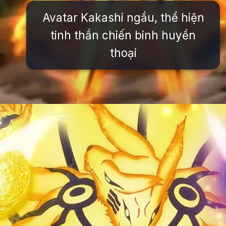
Avatar Kakashi ngầu, thể hiện
tinh thần chiến binh huyền
thoại
Đang mở
https://issiloo.edu.vn/avatar-naruto