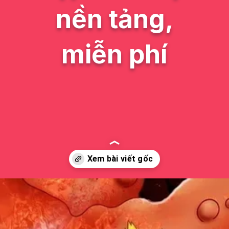
nền tảng,
miễn phí
Đang mở
https://issiloo.edu.vn/avatar-naruto