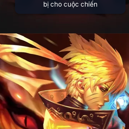
bị cho cuộc chiến
Đang mở
https://issiloo.edu.vn/avatar-naruto