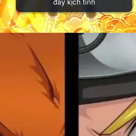
đầy kịch tính
Đang mở
https://issiloo.edu.vn/avatar-naruto