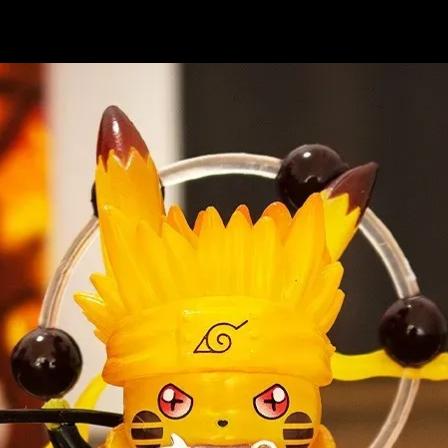
Đang mở
https://issiloo.edu.vn/avatar-naruto