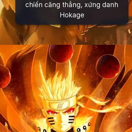
chiến căng thẳng, xứng danh
Hokage
Đang mở
https://issiloo.edu.vn/avatar-naruto