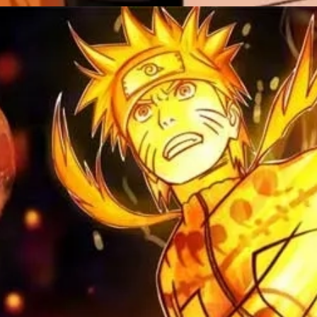
Đang mở
https://issiloo.edu.vn/avatar-naruto