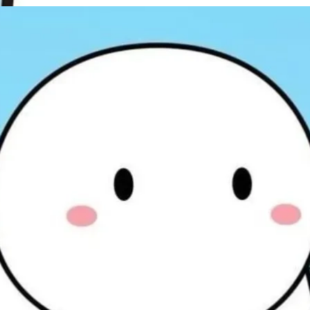
Đang mở
https://issiloo.edu.vn/avatar-meme