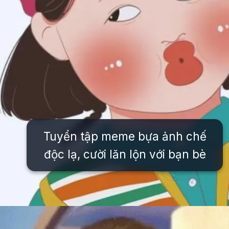
Tuyển tập meme bựa ảnh chế
độc lạ, cười lăn lộn với bạn bè
Đang mở
https://issiloo.edu.vn/avatar-meme