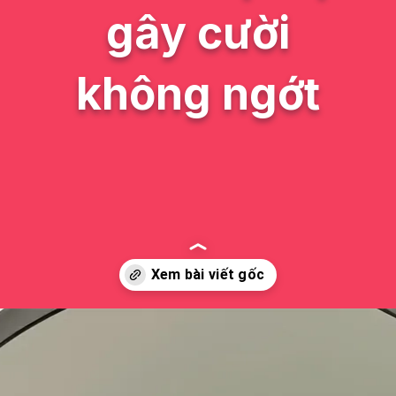
gây cười
không ngớt
Đang mở
https://issiloo.edu.vn/avatar-meme