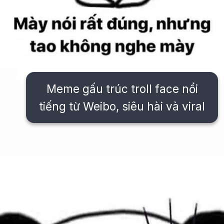
Meme gấu trúc troll face nổi
tiếng từ Weibo, siêu hài và viral
Đang mở
https://issiloo.edu.vn/avatar-meme