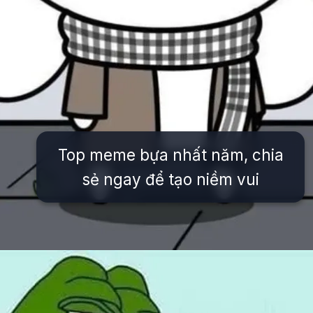
Top meme bựa nhất năm, chia
sẻ ngay để tạo niềm vui
Đang mở
https://issiloo.edu.vn/avatar-meme