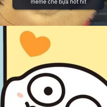
meme chế bựa hot hit
Đang mở
https://issiloo.edu.vn/avatar-meme