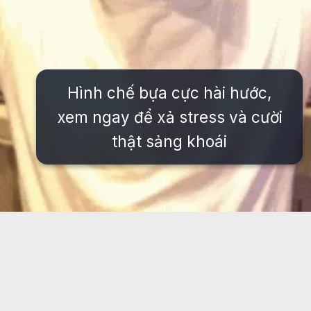
Hình chế bựa cực hài hước,
xem ngay để xả stress và cười
thật sảng khoái
Đang mở
https://issiloo.edu.vn/avatar-meme