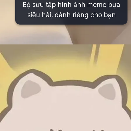
Bộ sưu tập hình ảnh meme bựa
siêu hài, dành riêng cho bạn
Đang mở
https://issiloo.edu.vn/avatar-meme