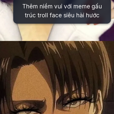
Thêm niềm vui với meme gấu
trúc troll face siêu hài hước
Đang mở
https://issiloo.edu.vn/avatar-meme