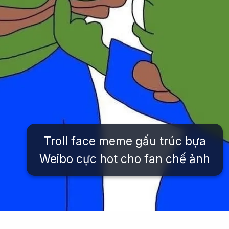
Troll face meme gấu trúc bựa
Weibo cực hot cho fan chế ảnh
Đang mở
https://issiloo.edu.vn/avatar-meme