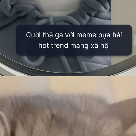
Cười thả ga với meme bựa hài
hot trend mạng xã hội
Đang mở
https://issiloo.edu.vn/avatar-meme