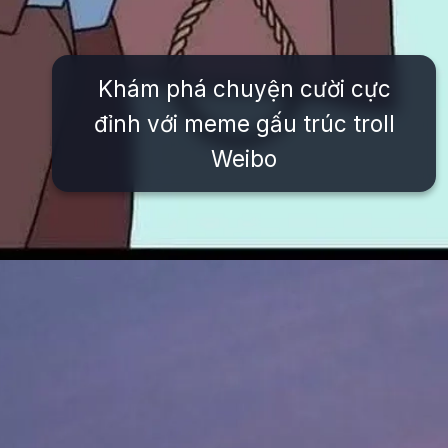
Khám phá chuyện cười cực
đỉnh với meme gấu trúc troll
Weibo
Đang mở
https://issiloo.edu.vn/avatar-meme