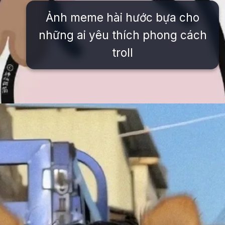
Ảnh meme hài hước bựa cho
những ai yêu thích phong cách
troll
Đang mở
https://issiloo.edu.vn/avatar-meme