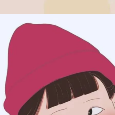
Đang mở
https://issiloo.edu.vn/avatar-meme