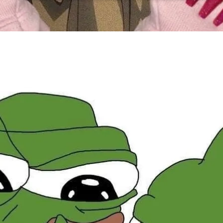
Đang mở
https://issiloo.edu.vn/avatar-meme