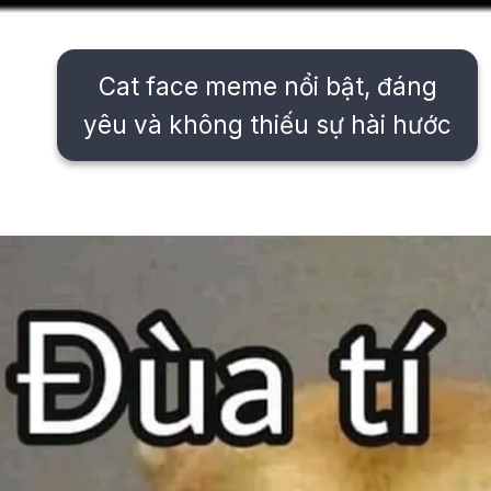
Cat face meme nổi bật, đáng
yêu và không thiếu sự hài hước
Đang mở
https://issiloo.edu.vn/avatar-meme