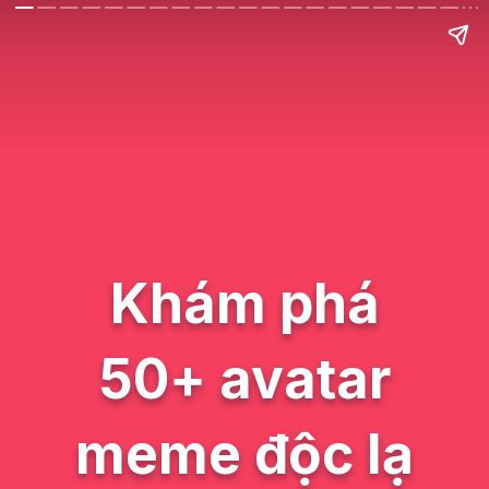
Khám phá
50+ avatar
meme độc lạ