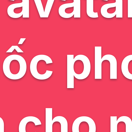
avata
uốc ph
 cho 