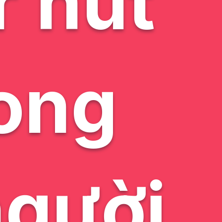
r hút
ong
người