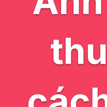
Ảnh 
th
cách