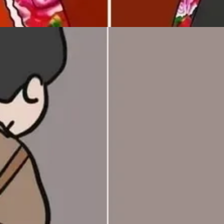
Đang mở
https://issiloo.edu.vn/avatar-doi