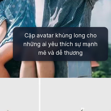
Cặp avatar khủng long cho
những ai yêu thích sự mạnh
mẽ và dễ thương
Đang mở
https://issiloo.edu.vn/avatar-doi