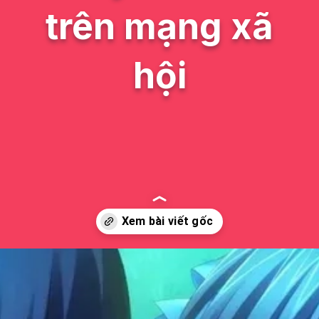
trên mạng xã
hội
Đang mở
https://issiloo.edu.vn/avatar-doi