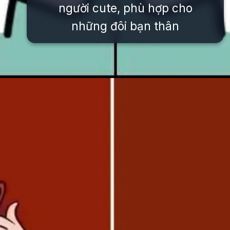
người cute, phù hợp cho
những đôi bạn thân
Đang mở
https://issiloo.edu.vn/avatar-doi