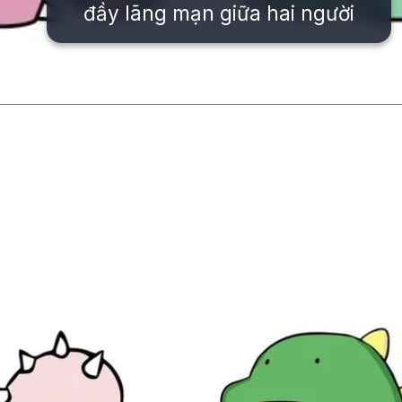
đầy lãng mạn giữa hai người
Đang mở
https://issiloo.edu.vn/avatar-doi