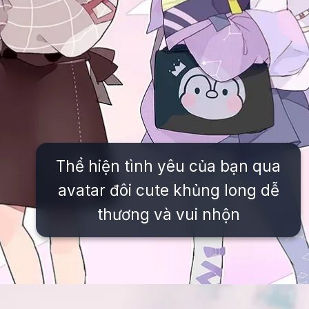
Thể hiện tình yêu của bạn qua
avatar đôi cute khủng long dễ
thương và vui nhộn
Đang mở
https://issiloo.edu.vn/avatar-doi