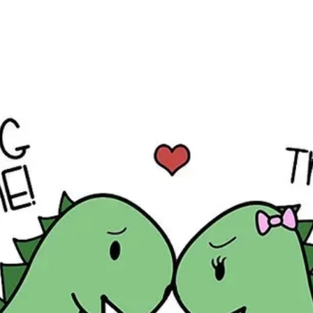
Đang mở
https://issiloo.edu.vn/avatar-doi