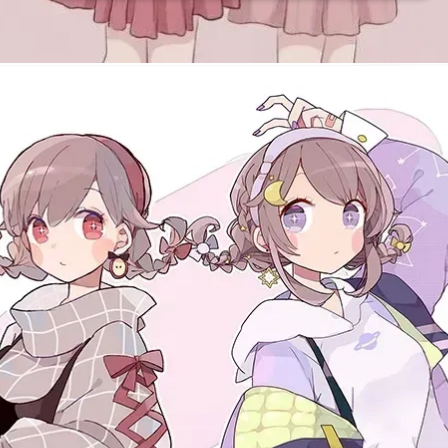
Đang mở
https://issiloo.edu.vn/avatar-doi