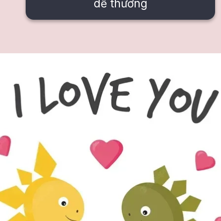
dễ thương
Đang mở
https://issiloo.edu.vn/avatar-doi