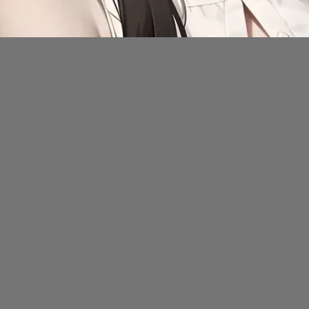
Đang mở
https://issiloo.edu.vn/avatar-anime