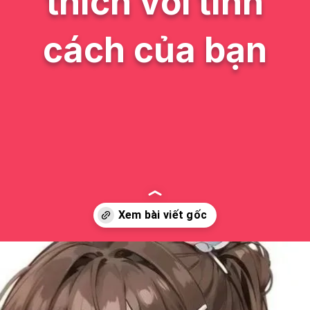
thích với tính
cách của bạn
Đang mở
https://issiloo.edu.vn/avatar-anime