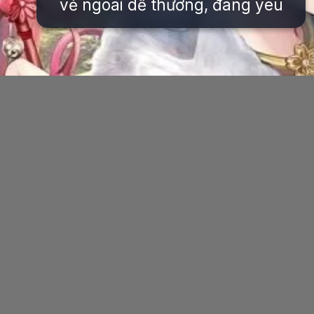
vẻ ngoài dễ thương, đáng yêu
Đang mở
https://issiloo.edu.vn/avatar-anime