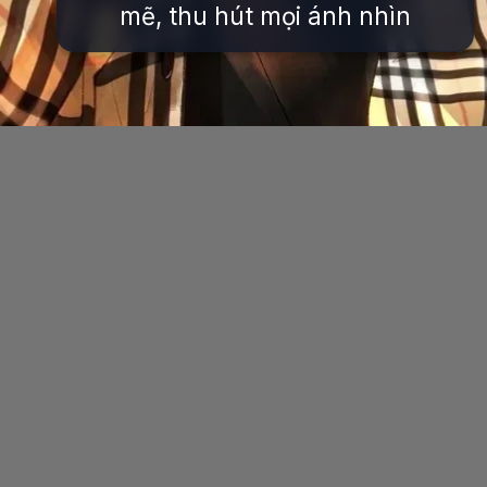
mẽ, thu hút mọi ánh nhìn
Đang mở
https://issiloo.edu.vn/avatar-anime