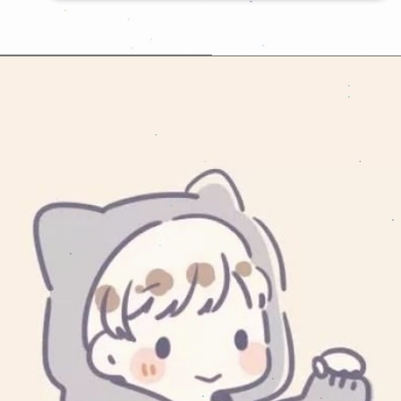
Đang mở
https://issiloo.edu.vn/avatar-anh-cap-doi-anime-chibi-cute