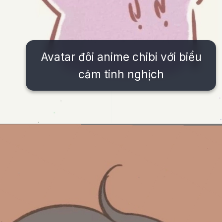
Avatar đôi anime chibi với biểu
cảm tinh nghịch
Đang mở
https://issiloo.edu.vn/avatar-anh-cap-doi-anime-chibi-cute