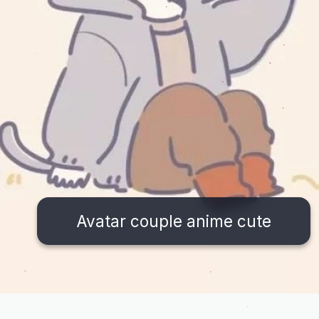
Avatar couple anime cute
Đang mở
https://issiloo.edu.vn/avatar-anh-cap-doi-anime-chibi-cute