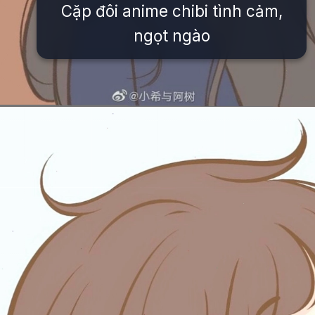
Cặp đôi anime chibi tình cảm,
ngọt ngào
Đang mở
https://issiloo.edu.vn/avatar-anh-cap-doi-anime-chibi-cute