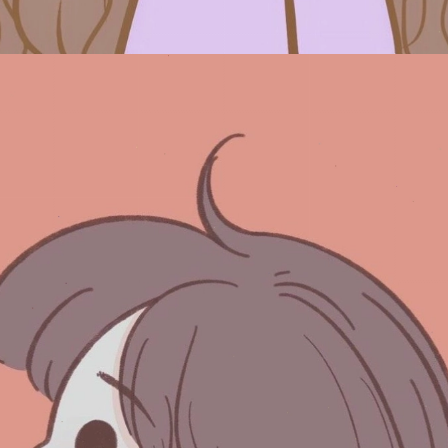
Đang mở
https://issiloo.edu.vn/avatar-anh-cap-doi-anime-chibi-cute