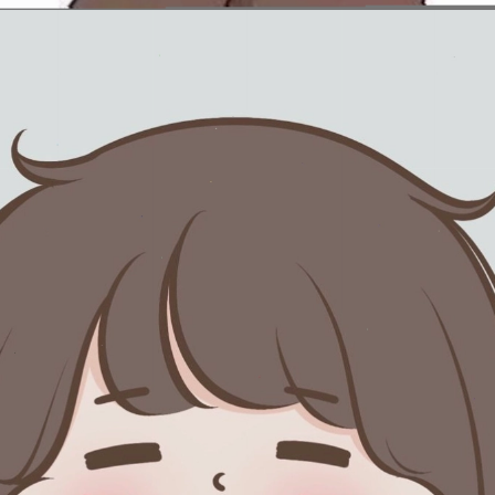
Đang mở
https://issiloo.edu.vn/avatar-anh-cap-doi-anime-chibi-cute