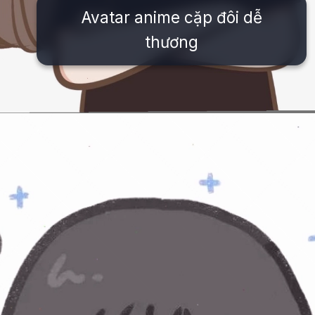
Avatar anime cặp đôi dễ
thương
Đang mở
https://issiloo.edu.vn/avatar-anh-cap-doi-anime-chibi-cute