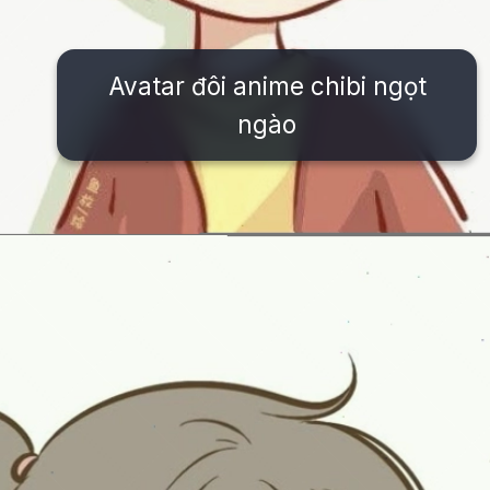
Avatar đôi anime chibi ngọt
ngào
Đang mở
https://issiloo.edu.vn/avatar-anh-cap-doi-anime-chibi-cute