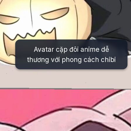
Avatar cặp đôi anime dễ
thương với phong cách chibi
Đang mở
https://issiloo.edu.vn/avatar-anh-cap-doi-anime-chibi-cute