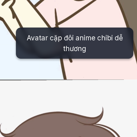
Avatar cặp đôi anime chibi dễ
thương
Đang mở
https://issiloo.edu.vn/avatar-anh-cap-doi-anime-chibi-cute