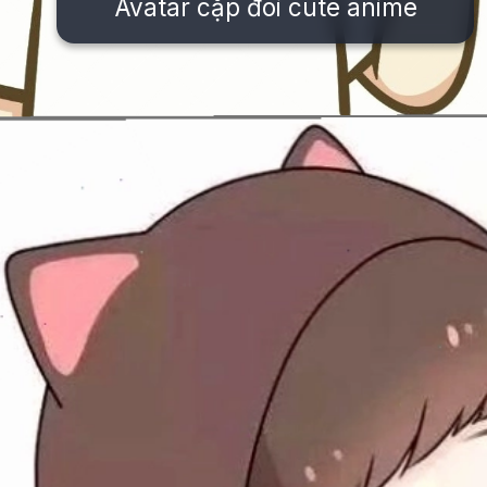
Avatar cặp đôi cute anime
Đang mở
https://issiloo.edu.vn/avatar-anh-cap-doi-anime-chibi-cute