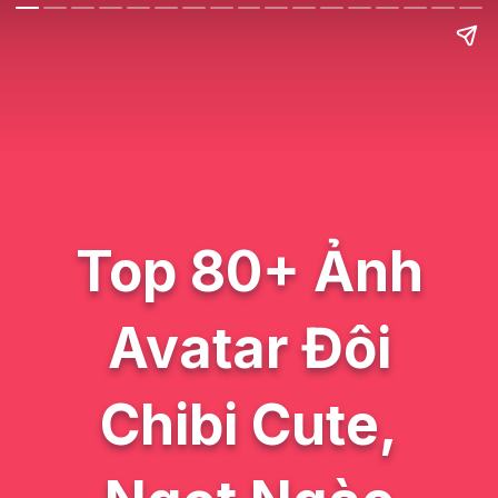
Top 80+ Ảnh
Avatar Đôi
Chibi Cute,