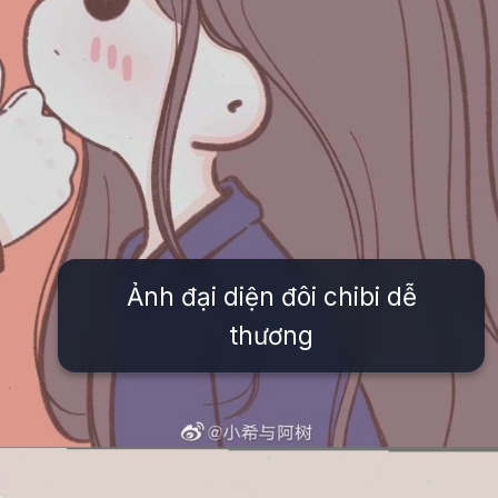
Ảnh đại diện đôi chibi dễ
thương
Đang mở
https://issiloo.edu.vn/avatar-anh-cap-doi-anime-chibi-cute