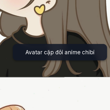
Avatar cặp đôi anime chibi
Đang mở
https://issiloo.edu.vn/avatar-anh-cap-doi-anime-chibi-cute