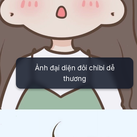
Ảnh đại diện đôi chibi dễ
thương
Đang mở
https://issiloo.edu.vn/avatar-anh-cap-doi-anime-chibi-cute