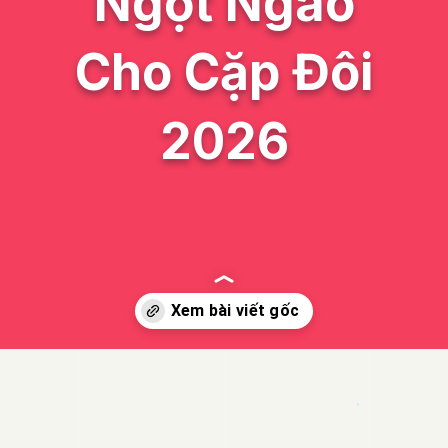
Ngọt Ngào
Cho Cặp Đôi
2026
Đang mở
https://issiloo.edu.vn/avatar-anh-cap-doi-anime-chibi-cute