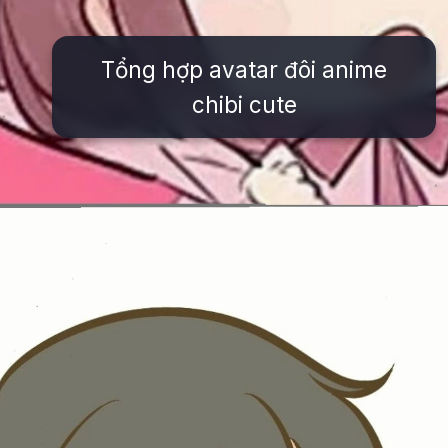
Tổng hợp avatar đôi anime
chibi cute
Đang mở
https://issiloo.edu.vn/avatar-anh-cap-doi-anime-chibi-cute