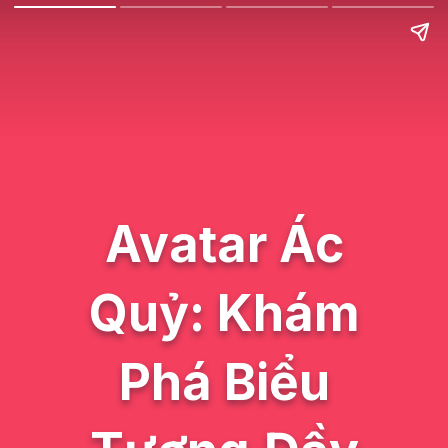
Avatar Ác
Quỷ: Khám
Phá Biểu