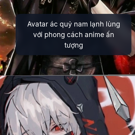
Avatar ác quỷ nam lạnh lùng
với phong cách anime ấn
tượng
Đang mở
https://issiloo.edu.vn/avatar-ac-quy