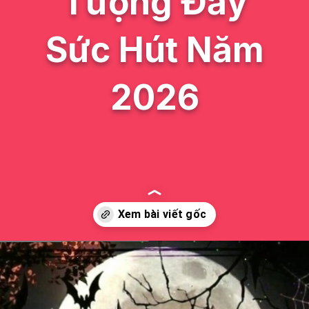
Tượng Đầy
Sức Hút Năm
2026
Đang mở
https://issiloo.edu.vn/avatar-ac-quy