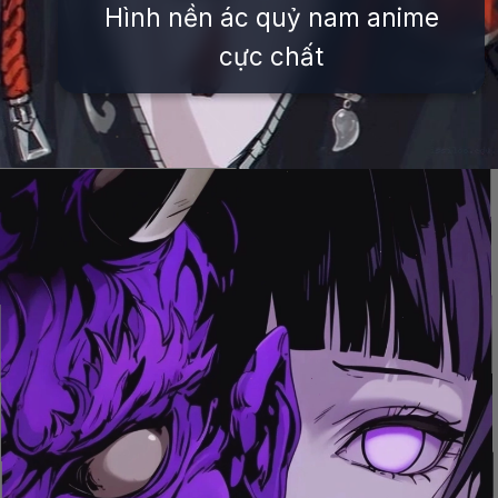
Hình nền ác quỷ nam anime
cực chất
Đang mở
https://issiloo.edu.vn/avatar-ac-quy