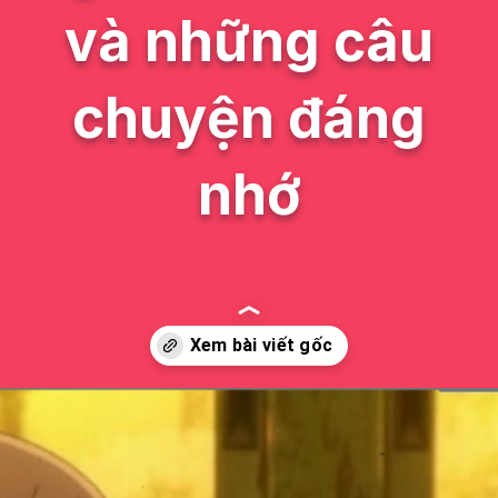
và những câu
chuyện đáng
nhớ
Đang mở
https://issiloo.edu.vn/anime-em-gai