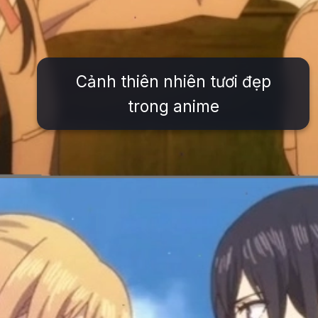
Cảnh thiên nhiên tươi đẹp
trong anime
Đang mở
https://issiloo.edu.vn/anime-em-gai