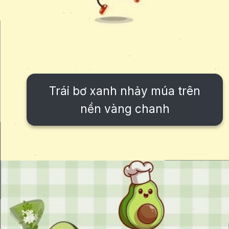
Trái bơ xanh nhảy múa trên
nền vàng chanh
Đang mở
https://issiloo.edu.vn/anh-vo-tri-meme