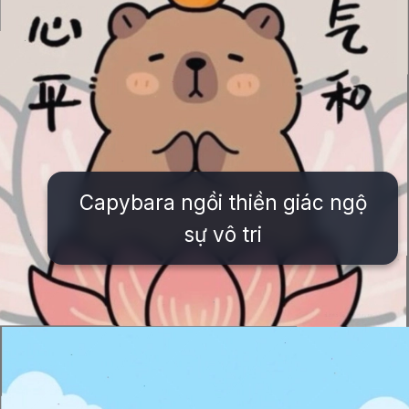
Capybara ngồi thiền giác ngộ
sự vô tri
Đang mở
https://issiloo.edu.vn/anh-vo-tri-meme