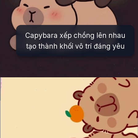
Capybara xếp chồng lên nhau
tạo thành khối vô tri đáng yêu
Đang mở
https://issiloo.edu.vn/anh-vo-tri-meme