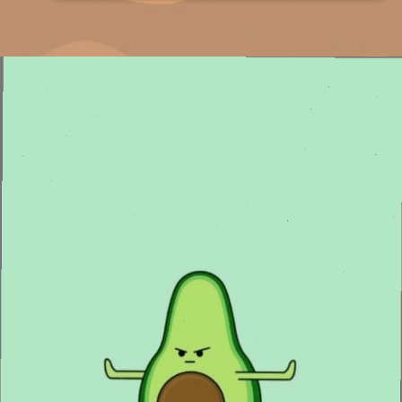
Đang mở
https://issiloo.edu.vn/anh-vo-tri-meme