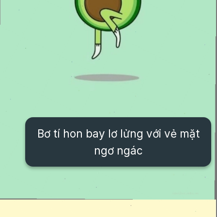
Bơ tí hon bay lơ lửng với vẻ mặt
ngơ ngác
Đang mở
https://issiloo.edu.vn/anh-vo-tri-meme