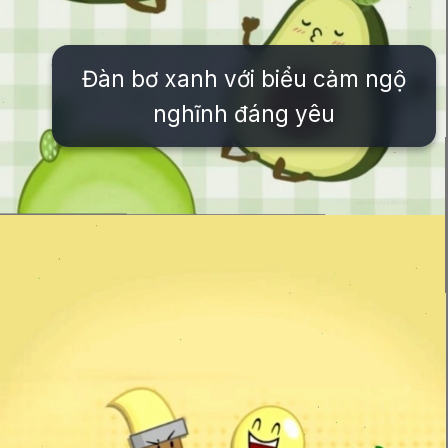
Đàn bơ xanh với biểu cảm ngộ
nghĩnh đáng yêu
Đang mở
https://issiloo.edu.vn/anh-vo-tri-meme