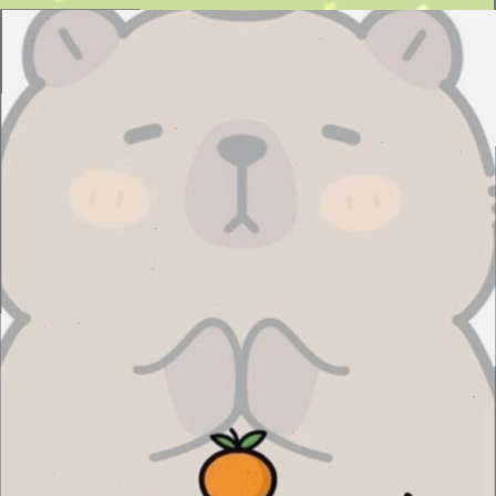
Đang mở
https://issiloo.edu.vn/anh-vo-tri-meme