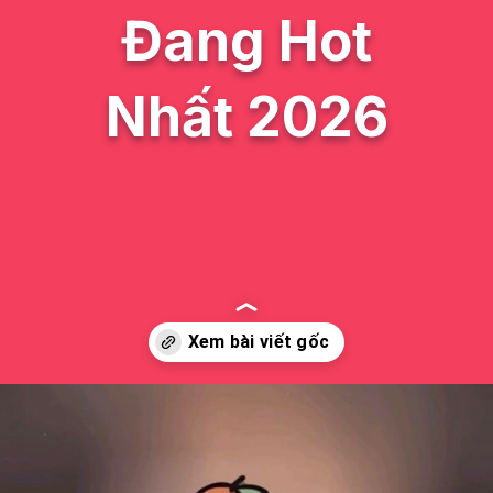
Đang Hot
Nhất 2026
Đang mở
https://issiloo.edu.vn/anh-vo-tri-meme