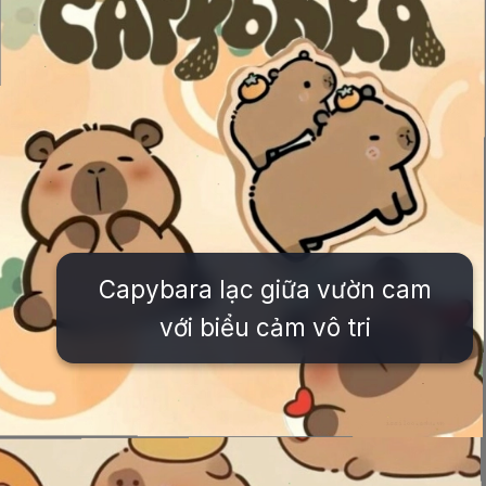
Capybara lạc giữa vườn cam
với biểu cảm vô tri
Đang mở
https://issiloo.edu.vn/anh-vo-tri-meme