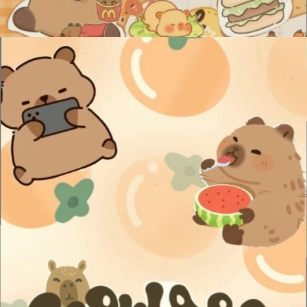
Đang mở
https://issiloo.edu.vn/anh-vo-tri-meme