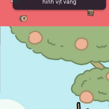
hình vịt vàng
Đang mở
https://issiloo.edu.vn/anh-vo-tri-meme