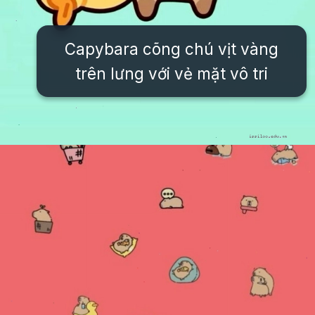
Capybara cõng chú vịt vàng
trên lưng với vẻ mặt vô tri
Đang mở
https://issiloo.edu.vn/anh-vo-tri-meme