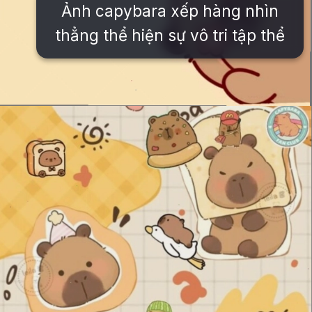
Ảnh capybara xếp hàng nhìn
thẳng thể hiện sự vô tri tập thể
Đang mở
https://issiloo.edu.vn/anh-vo-tri-meme