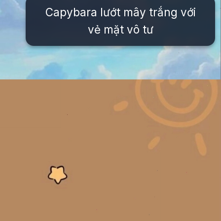
Capybara lướt mây trắng với
vẻ mặt vô tư
Đang mở
https://issiloo.edu.vn/anh-vo-tri-meme