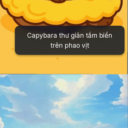
Capybara thư giãn tắm biển
trên phao vịt
Đang mở
https://issiloo.edu.vn/anh-vo-tri-meme