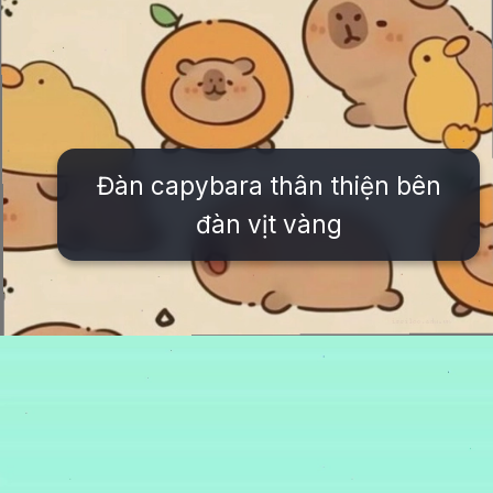
Đàn capybara thân thiện bên
đàn vịt vàng
Đang mở
https://issiloo.edu.vn/anh-vo-tri-meme