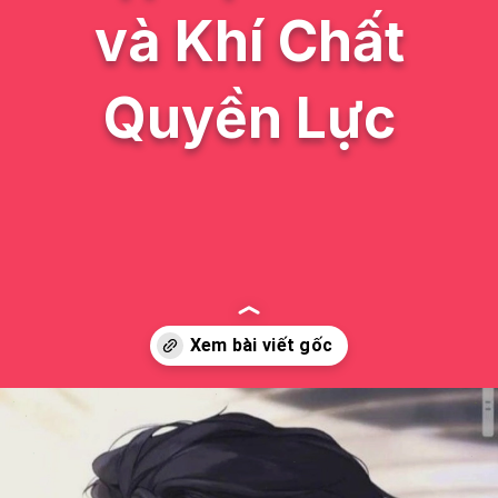
và Khí Chất
Quyền Lực
Đang mở
https://issiloo.edu.vn/anh-tong-tai-anime