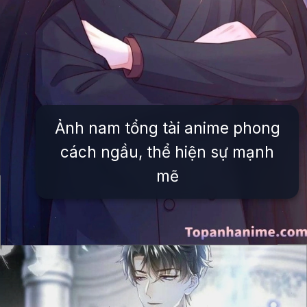
Ảnh nam tổng tài anime phong
cách ngầu, thể hiện sự mạnh
mẽ
Đang mở
https://issiloo.edu.vn/anh-tong-tai-anime