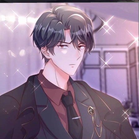
Đang mở
https://issiloo.edu.vn/anh-tong-tai-anime