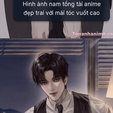
Hình ảnh nam tổng tài anime
đẹp trai với mái tóc vuốt cao
Đang mở
https://issiloo.edu.vn/anh-tong-tai-anime