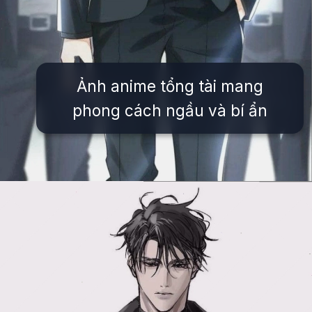
Ảnh anime tổng tài mang
phong cách ngầu và bí ẩn
Đang mở
https://issiloo.edu.vn/anh-tong-tai-anime