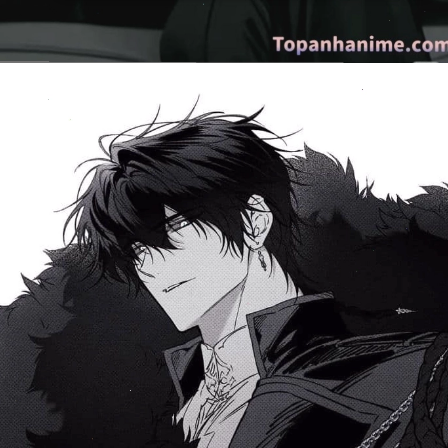
Đang mở
https://issiloo.edu.vn/anh-tong-tai-anime