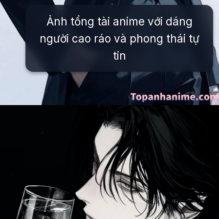
Ảnh tổng tài anime với dáng
người cao ráo và phong thái tự
tin
Đang mở
https://issiloo.edu.vn/anh-tong-tai-anime