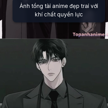
Ảnh tổng tài anime đẹp trai với
khí chất quyền lực
Đang mở
https://issiloo.edu.vn/anh-tong-tai-anime