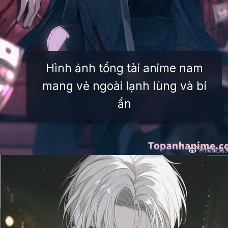
Hình ảnh tổng tài anime nam
mang vẻ ngoài lạnh lùng và bí
ẩn
Đang mở
https://issiloo.edu.vn/anh-tong-tai-anime