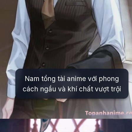
Nam tổng tài anime với phong
cách ngầu và khí chất vượt trội
Đang mở
https://issiloo.edu.vn/anh-tong-tai-anime