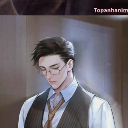
Đang mở
https://issiloo.edu.vn/anh-tong-tai-anime