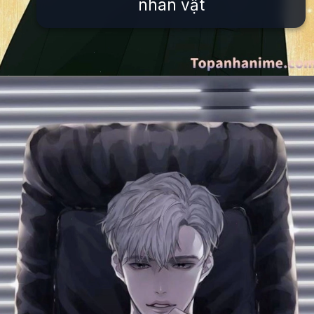
nhân vật
Đang mở
https://issiloo.edu.vn/anh-tong-tai-anime