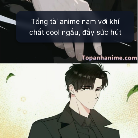
Tổng tài anime nam với khí
chất cool ngầu, đầy sức hút
Đang mở
https://issiloo.edu.vn/anh-tong-tai-anime