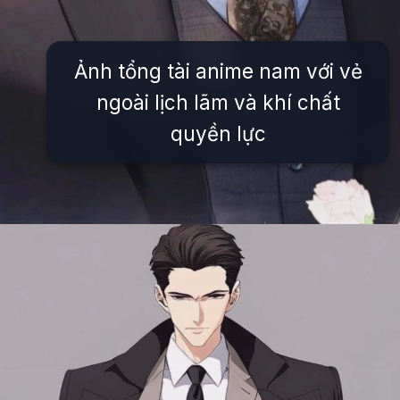
Ảnh tổng tài anime nam với vẻ
ngoài lịch lãm và khí chất
quyền lực
Đang mở
https://issiloo.edu.vn/anh-tong-tai-anime