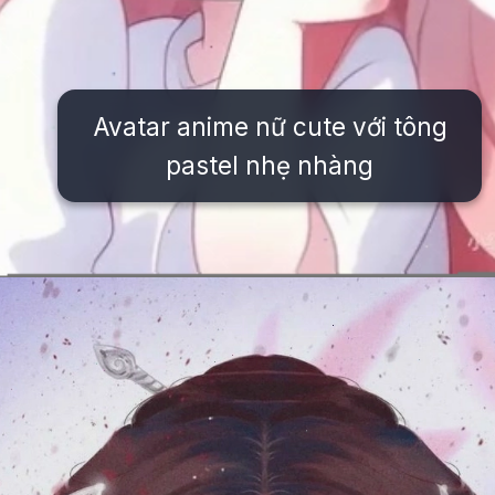
Avatar anime nữ cute với tông
pastel nhẹ nhàng
Đang mở
https://issiloo.edu.vn/anh-avatar-nu-ngau