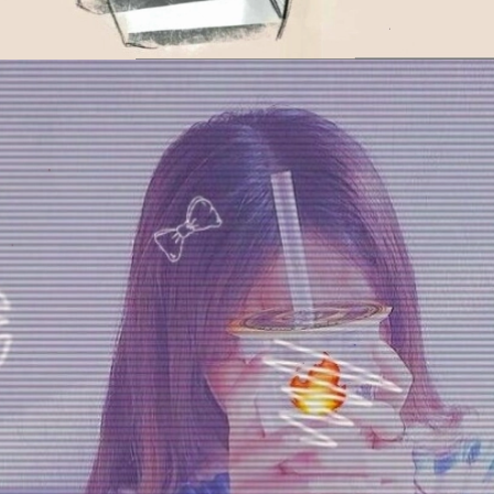
Đang mở
https://issiloo.edu.vn/anh-avatar-nu-ngau