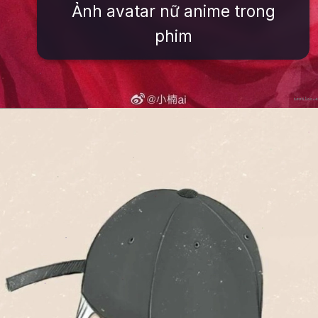
Ảnh avatar nữ anime trong
phim
Đang mở
https://issiloo.edu.vn/anh-avatar-nu-ngau