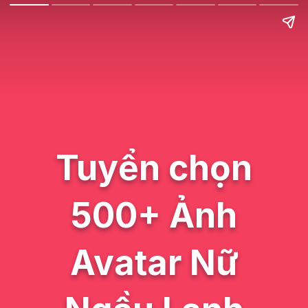
Tuyển chọn
500+ Ảnh
Avatar Nữ