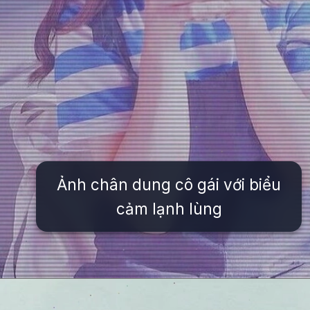
Ảnh chân dung cô gái với biểu
cảm lạnh lùng
Đang mở
https://issiloo.edu.vn/anh-avatar-nu-ngau