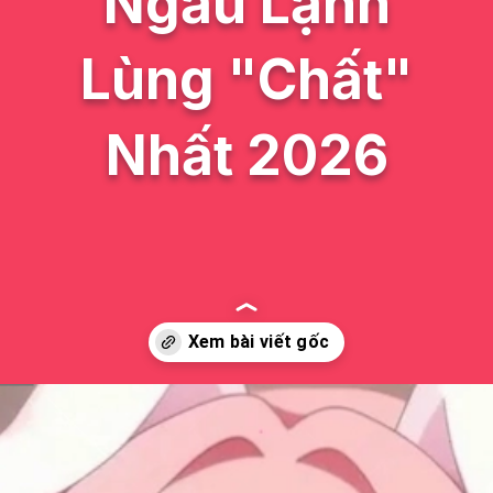
Ngầu Lạnh
Lùng "Chất"
Nhất 2026
Đang mở
https://issiloo.edu.vn/anh-avatar-nu-ngau