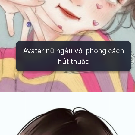
Avatar nữ ngầu với phong cách
hút thuốc
Đang mở
https://issiloo.edu.vn/anh-avatar-nu-ngau