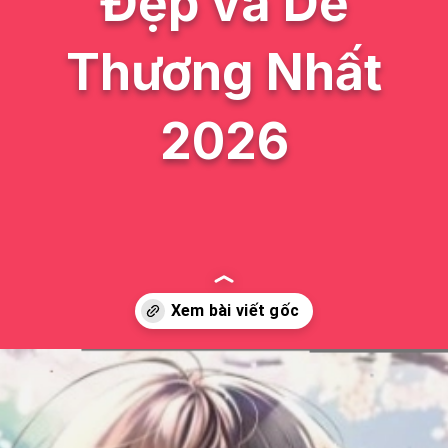
Đẹp và Dễ
Thương Nhất
2026
Đang mở
https://issiloo.edu.vn/anh-anime-con-gai