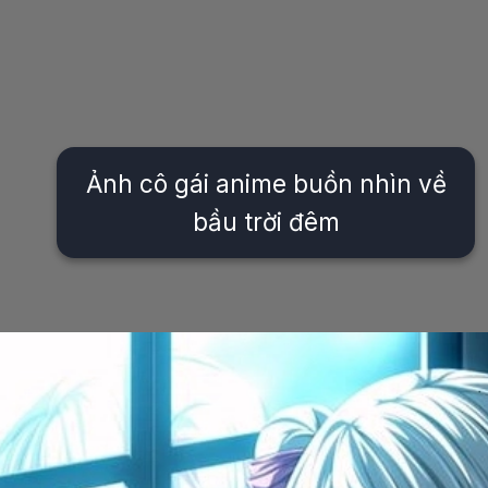
Ảnh cô gái anime buồn nhìn về
bầu trời đêm
Đang mở
https://issiloo.edu.vn/anh-anime-con-gai