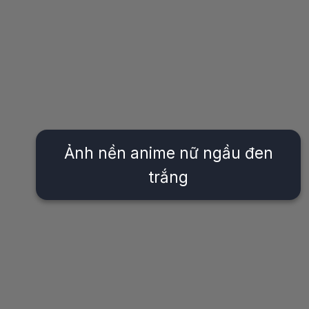
Ảnh nền anime nữ ngầu đen
trắng
Đang mở
https://issiloo.edu.vn/anh-anime-con-gai