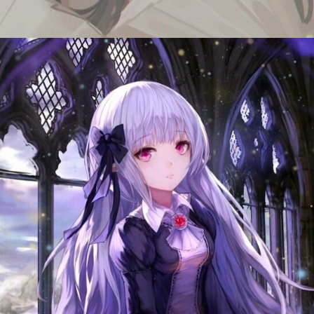
Đang mở
https://issiloo.edu.vn/anh-anime-con-gai