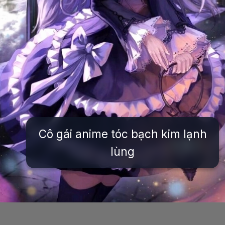
Cô gái anime tóc bạch kim lạnh
lùng
Đang mở
https://issiloo.edu.vn/anh-anime-con-gai