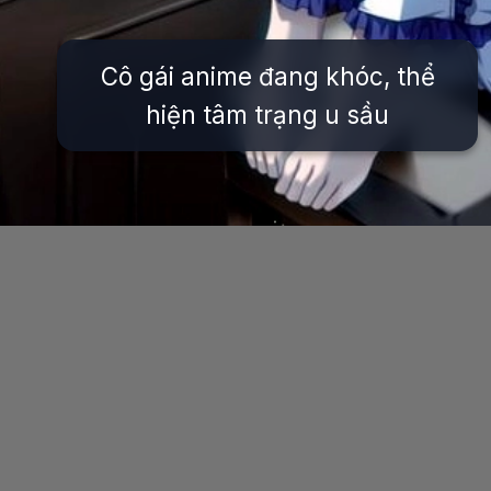
Cô gái anime đang khóc, thể
hiện tâm trạng u sầu
Đang mở
https://issiloo.edu.vn/anh-anime-con-gai