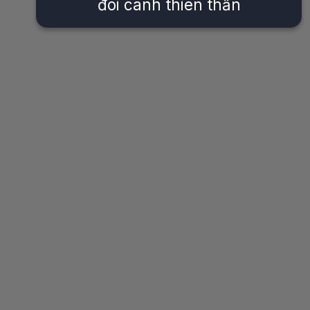
đôi cánh thiên thần
Đang mở
https://issiloo.edu.vn/anh-anime-con-gai