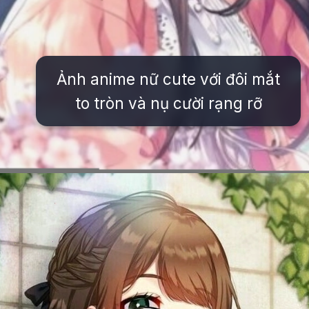
Ảnh anime nữ cute với đôi mắt
to tròn và nụ cười rạng rỡ
Đang mở
https://issiloo.edu.vn/anh-anime-con-gai